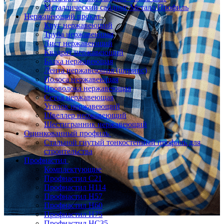
Металлический сайдинг Металл Профиль
Нержавеющий прокат
Круг нержавеющий
Труба нержавеющая
Лист нержавеющий
Квадрат нержавеющий
Балка нержавеющая
Лента нержавеющая (штрипс)
Полоса нержавеющая
Проволока нержавеющая
Сетка нержавеющая
Уголок нержавеющий
Швеллер нержавеющий
Шестигранник нержавеющий
Оцинкованный профиль
Стальной гнутый тонкостенный профиль для
строительства
Профнастил
Комплектующие
Профнастил C21
Профнастил Н114
Профнастил Н57
Профнастил Н60
Профнастил Н75
Профнастил НС35