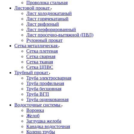
Проволока стальная
Листовой прокат
Лист холоднокатаный
Лист горячекатаный
Лист рифленый
Лист перфорированный
Лист просечно-вытяжной (ПВЛ)
Рулонный прокат
Сетка металлическая
Сетка плетеная
Сетка сварная
Сетка тканая
Сетка ЦПВС
Трубный прокат
Труба электросварная
Труба профильная
Труба бесшовная
Труба ВГП
Труба оцинкованная
Водосточные системы
Воронка
Желоб
Заглушка желоба
Канадка водосточная
Колено трубы