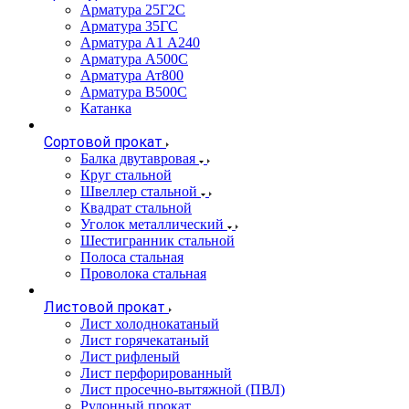
Арматура 25Г2С
Арматура 35ГС
Арматура А1 А240
Арматура А500С
Арматура Ат800
Арматура В500С
Катанка
Сортовой прокат
Балка двутавровая
Круг стальной
Швеллер стальной
Квадрат стальной
Уголок металлический
Шестигранник стальной
Полоса стальная
Проволока стальная
Листовой прокат
Лист холоднокатаный
Лист горячекатаный
Лист рифленый
Лист перфорированный
Лист просечно-вытяжной (ПВЛ)
Рулонный прокат