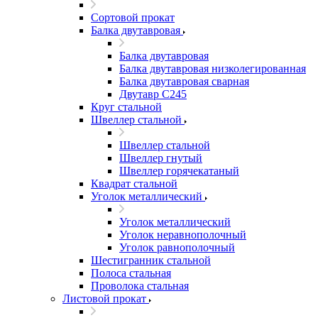
Сортовой прокат
Балка двутавровая
Балка двутавровая
Балка двутавровая низколегированная
Балка двутавровая сварная
Двутавр С245
Круг стальной
Швеллер стальной
Швеллер стальной
Швеллер гнутый
Швеллер горячекатаный
Квадрат стальной
Уголок металлический
Уголок металлический
Уголок неравнополочный
Уголок равнополочный
Шестигранник стальной
Полоса стальная
Проволока стальная
Листовой прокат