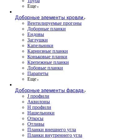
Труба
Еще
Доборные элементы кровли
Вентилируемые прогоны
Доборные планки
Ендовы
Заглушки
Капельники
Карнизные планки
Коньковые планки
Крепежные планки
Лобовые планки
Парапеты
Еще
Доборные элементы фасада
J профили
Аквилоны
Н профили
Нащельники
Откосы
Отливы
Планки внешнего угла
Планки внутреннего угла