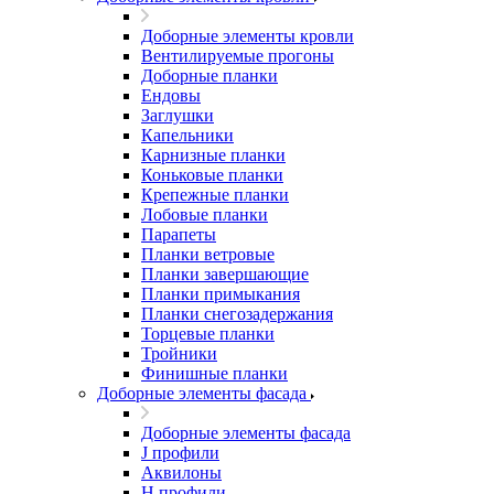
Доборные элементы кровли
Вентилируемые прогоны
Доборные планки
Ендовы
Заглушки
Капельники
Карнизные планки
Коньковые планки
Крепежные планки
Лобовые планки
Парапеты
Планки ветровые
Планки завершающие
Планки примыкания
Планки снегозадержания
Торцевые планки
Тройники
Финишные планки
Доборные элементы фасада
Доборные элементы фасада
J профили
Аквилоны
Н профили