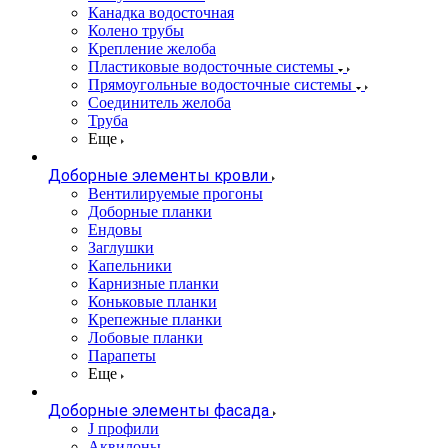
Канадка водосточная
Колено трубы
Крепление желоба
Пластиковые водосточные системы
Прямоугольные водосточные системы
Соединитель желоба
Труба
Еще
Доборные элементы кровли
Вентилируемые прогоны
Доборные планки
Ендовы
Заглушки
Капельники
Карнизные планки
Коньковые планки
Крепежные планки
Лобовые планки
Парапеты
Еще
Доборные элементы фасада
J профили
Аквилоны