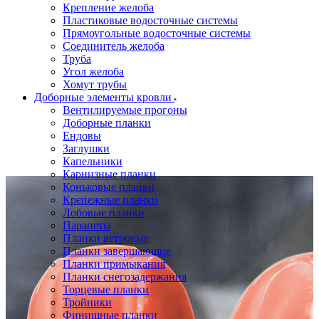
Крепление желоба
Пластиковые водосточные системы
Прямоугольные водосточные системы
Соединитель желоба
Труба
Угол желоба
Хомут трубы
Доборные элементы кровли
Вентилируемые прогоны
Доборные планки
Ендовы
Заглушки
Капельники
Карнизные планки
Коньковые планки
Крепежные планки
Лобовые планки
Парапеты
Планки ветровые
Планки завершающие
Планки примыкания
Планки снегозадержания
Торцевые планки
Тройники
Финишные планки