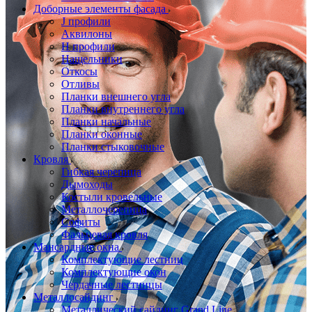
Доборные элементы фасада
J профили
Аквилоны
Н профили
Нащельники
Откосы
Отливы
Планки внешнего угла
Планки внутреннего угла
Планки начальные
Планки оконные
Планки стыковочные
Кровля
Гибкая черепица
Дымоходы
Костыли кровельные
Металлочерепица
Софиты
Фальцевая кровля
Мансардные окна
Комплектующие лестниц
Комплектующие окон
Чердачные лестницы
Металлосайдинг
Металлический сайдинг Grand Line