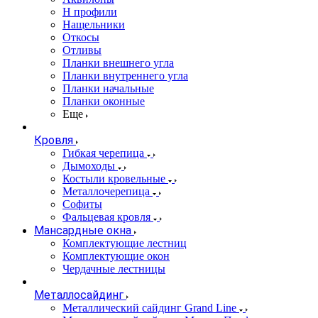
Н профили
Нащельники
Откосы
Отливы
Планки внешнего угла
Планки внутреннего угла
Планки начальные
Планки оконные
Еще
Кровля
Гибкая черепица
Дымоходы
Костыли кровельные
Металлочерепица
Софиты
Фальцевая кровля
Мансардные окна
Комплектующие лестниц
Комплектующие окон
Чердачные лестницы
Металлосайдинг
Металлический сайдинг Grand Line