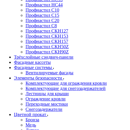
Профнастил НС44
Профнастил С10
Профнастил С15
Профнастил С20
Профнастил С8
Профнастил СКН127
Профнастил СКН153
Профнастил СКН157
Профнастил СКН50Z
Профнастил СКН90Z
Трёхслойные сэндвич-панели
Фасадные кассеты
Фасадные системы
Вентилируемые фасады
Элементы безопасности
Комплектующие для ограждения кровли
Комплектующие для снегозадержателей
Лестницы для крыши
Ограждение кровли
Переходные мостики
Снегозадержатели
Цветной прокат
Бронза
Медь