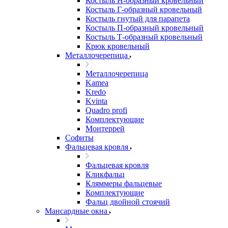
Костыль H-образный кровельный
Костыль Г-образный кровельный
Костыль гнутый для парапета
Костыль П-образный кровельный
Костыль Т-образный кровельный
Крюк кровельный
Металлочерепица
Металлочерепица
Kamea
Kredo
Kvinta
Quadro profi
Комплектующие
Монтеррей
Софиты
Фальцевая кровля
Фальцевая кровля
Кликфальц
Кляммеры фальцевые
Комплектующие
Фальц двойной стоячий
Мансардные окна