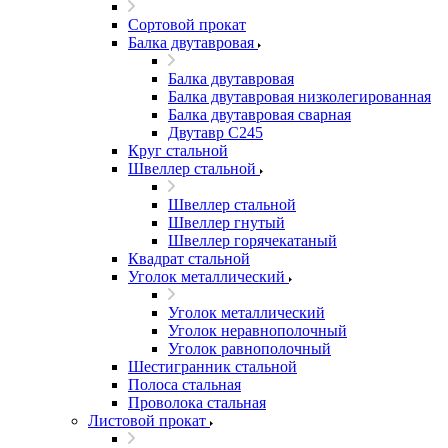
Сортовой прокат
Балка двутавровая
Балка двутавровая
Балка двутавровая низколегированная
Балка двутавровая сварная
Двутавр С245
Круг стальной
Швеллер стальной
Швеллер стальной
Швеллер гнутый
Швеллер горячекатаный
Квадрат стальной
Уголок металлический
Уголок металлический
Уголок неравнополочный
Уголок равнополочный
Шестигранник стальной
Полоса стальная
Проволока стальная
Листовой прокат