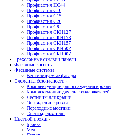
Профнастил НС44
Профнастил С10
Профнастил С15
Профнастил С20
Профнастил С8
Профнастил СКН127
Профнастил СКН153
Профнастил СКН157
Профнастил СКН50Z
Профнастил СКН90Z
Трёхслойные сэндвич-панели
Фасадные кассеты
Фасадные системы
Вентилируемые фасады
Элементы безопасности
Комплектующие для ограждения кровли
Комплектующие для снегозадержателей
Лестницы для крыши
Ограждение кровли
Переходные мостики
Снегозадержатели
Цветной прокат
Бронза
Медь