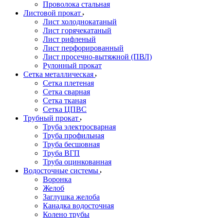
Проволока стальная
Листовой прокат
Лист холоднокатаный
Лист горячекатаный
Лист рифленый
Лист перфорированный
Лист просечно-вытяжной (ПВЛ)
Рулонный прокат
Сетка металлическая
Сетка плетеная
Сетка сварная
Сетка тканая
Сетка ЦПВС
Трубный прокат
Труба электросварная
Труба профильная
Труба бесшовная
Труба ВГП
Труба оцинкованная
Водосточные системы
Воронка
Желоб
Заглушка желоба
Канадка водосточная
Колено трубы