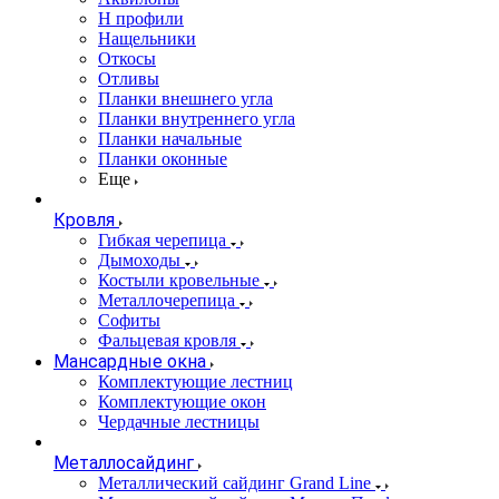
Н профили
Нащельники
Откосы
Отливы
Планки внешнего угла
Планки внутреннего угла
Планки начальные
Планки оконные
Еще
Кровля
Гибкая черепица
Дымоходы
Костыли кровельные
Металлочерепица
Софиты
Фальцевая кровля
Мансардные окна
Комплектующие лестниц
Комплектующие окон
Чердачные лестницы
Металлосайдинг
Металлический сайдинг Grand Line