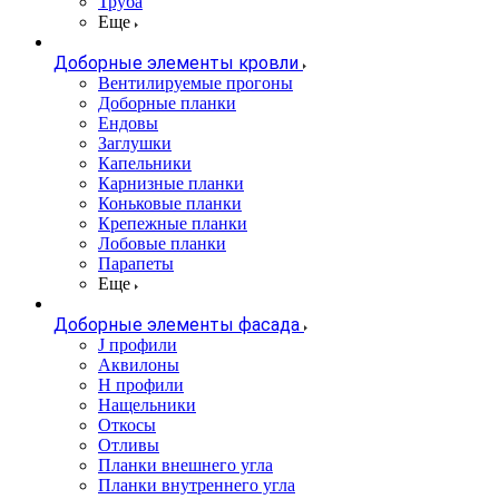
Труба
Еще
Доборные элементы кровли
Вентилируемые прогоны
Доборные планки
Ендовы
Заглушки
Капельники
Карнизные планки
Коньковые планки
Крепежные планки
Лобовые планки
Парапеты
Еще
Доборные элементы фасада
J профили
Аквилоны
Н профили
Нащельники
Откосы
Отливы
Планки внешнего угла
Планки внутреннего угла