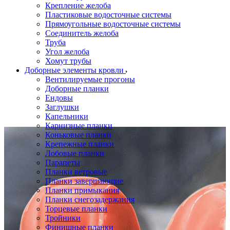
Крепление желоба
Пластиковые водосточные системы
Прямоугольные водосточные системы
Соединитель желоба
Труба
Угол желоба
Хомут трубы
Доборные элементы кровли
Вентилируемые прогоны
Доборные планки
Ендовы
Заглушки
Капельники
Карнизные планки
Коньковые планки
Крепежные планки
Лобовые планки
Парапеты
Планки ветровые
Планки завершающие
Планки примыкания
Планки снегозадержания
Торцевые планки
Тройники
Финишные планки