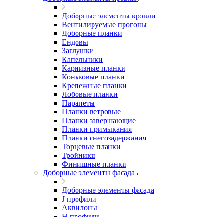
Доборные элементы кровли
Вентилируемые прогоны
Доборные планки
Ендовы
Заглушки
Капельники
Карнизные планки
Коньковые планки
Крепежные планки
Лобовые планки
Парапеты
Планки ветровые
Планки завершающие
Планки примыкания
Планки снегозадержания
Торцевые планки
Тройники
Финишные планки
Доборные элементы фасада
Доборные элементы фасада
J профили
Аквилоны
Н профили