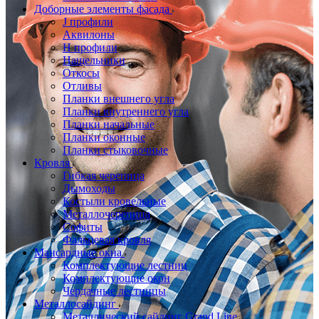
Доборные элементы фасада
J профили
Аквилоны
Н профили
Нащельники
Откосы
Отливы
Планки внешнего угла
Планки внутреннего угла
Планки начальные
Планки оконные
Планки стыковочные
Кровля
Гибкая черепица
Дымоходы
Костыли кровельные
Металлочерепица
Софиты
Фальцевая кровля
Мансардные окна
Комплектующие лестниц
Комплектующие окон
Чердачные лестницы
Металлосайдинг
Металлический сайдинг Grand Line