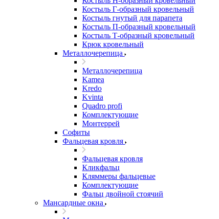
Костыль H-образный кровельный
Костыль Г-образный кровельный
Костыль гнутый для парапета
Костыль П-образный кровельный
Костыль Т-образный кровельный
Крюк кровельный
Металлочерепица
Металлочерепица
Kamea
Kredo
Kvinta
Quadro profi
Комплектующие
Монтеррей
Софиты
Фальцевая кровля
Фальцевая кровля
Кликфальц
Кляммеры фальцевые
Комплектующие
Фальц двойной стоячий
Мансардные окна