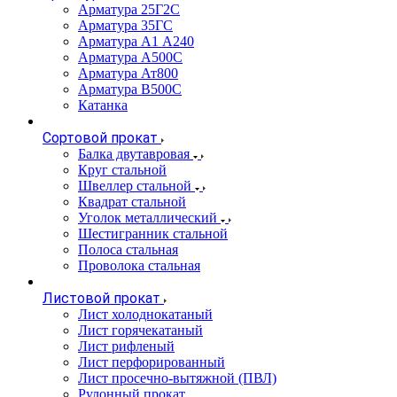
Арматура 25Г2С
Арматура 35ГС
Арматура А1 А240
Арматура А500С
Арматура Ат800
Арматура В500С
Катанка
Сортовой прокат
Балка двутавровая
Круг стальной
Швеллер стальной
Квадрат стальной
Уголок металлический
Шестигранник стальной
Полоса стальная
Проволока стальная
Листовой прокат
Лист холоднокатаный
Лист горячекатаный
Лист рифленый
Лист перфорированный
Лист просечно-вытяжной (ПВЛ)
Рулонный прокат