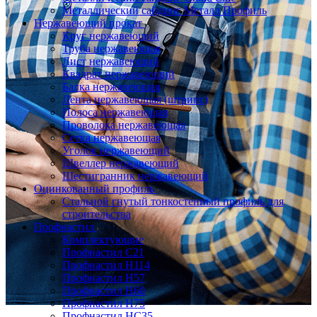
Металлический сайдинг Металл Профиль
Нержавеющий прокат
Круг нержавеющий
Труба нержавеющая
Лист нержавеющий
Квадрат нержавеющий
Балка нержавеющая
Лента нержавеющая (штрипс)
Полоса нержавеющая
Проволока нержавеющая
Сетка нержавеющая
Уголок нержавеющий
Швеллер нержавеющий
Шестигранник нержавеющий
Оцинкованный профиль
Стальной гнутый тонкостенный профиль для
строительства
Профнастил
Комплектующие
Профнастил C21
Профнастил Н114
Профнастил Н57
Профнастил Н60
Профнастил Н75
Профнастил НС35