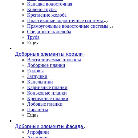
Канадка водосточная
Колено трубы
Крепление желоба
Пластиковые водосточные системы
Прямоугольные водосточные системы
Соединитель желоба
Труба
Еще
Доборные элементы кровли
Вентилируемые прогоны
Доборные планки
Ендовы
Заглушки
Капельники
Карнизные планки
Коньковые планки
Крепежные планки
Лобовые планки
Парапеты
Еще
Доборные элементы фасада
J профили
Аквилоны