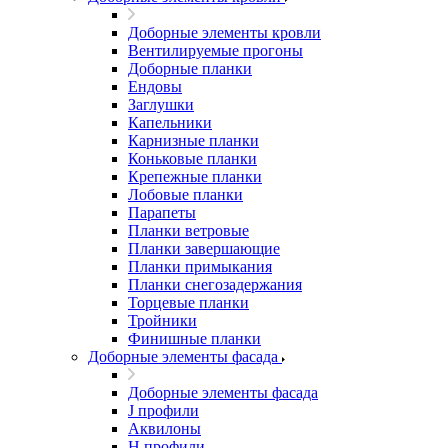
Доборные элементы кровли
Вентилируемые прогоны
Доборные планки
Ендовы
Заглушки
Капельники
Карнизные планки
Коньковые планки
Крепежные планки
Лобовые планки
Парапеты
Планки ветровые
Планки завершающие
Планки примыкания
Планки снегозадержания
Торцевые планки
Тройники
Финишные планки
Доборные элементы фасада
Доборные элементы фасада
J профили
Аквилоны
Н профили