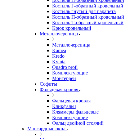
Костыль H-образный кровельный
Костыль Г-образный кровельный
Костыль гнутый для парапета
Костыль П-образный кровельный
Костыль Т-образный кровельный
Крюк кровельный
Металлочерепица
Металлочерепица
Kamea
Kredo
Kvinta
Quadro profi
Комплектующие
Монтеррей
Софиты
Фальцевая кровля
Фальцевая кровля
Кликфальц
Кляммеры фальцевые
Комплектующие
Фальц двойной стоячий
Мансардные окна