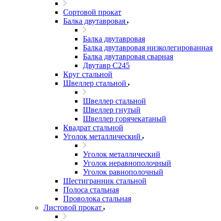
Сортовой прокат
Балка двутавровая
Балка двутавровая
Балка двутавровая низколегированная
Балка двутавровая сварная
Двутавр С245
Круг стальной
Швеллер стальной
Швеллер стальной
Швеллер гнутый
Швеллер горячекатаный
Квадрат стальной
Уголок металлический
Уголок металлический
Уголок неравнополочный
Уголок равнополочный
Шестигранник стальной
Полоса стальная
Проволока стальная
Листовой прокат