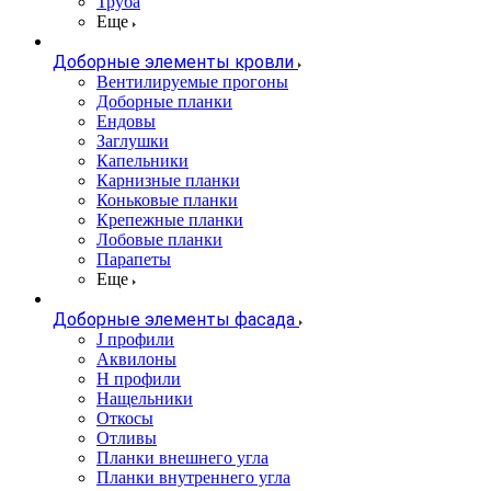
Труба
Еще
Доборные элементы кровли
Вентилируемые прогоны
Доборные планки
Ендовы
Заглушки
Капельники
Карнизные планки
Коньковые планки
Крепежные планки
Лобовые планки
Парапеты
Еще
Доборные элементы фасада
J профили
Аквилоны
Н профили
Нащельники
Откосы
Отливы
Планки внешнего угла
Планки внутреннего угла