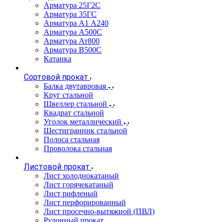
Арматура 25Г2С
Арматура 35ГС
Арматура А1 А240
Арматура А500С
Арматура Ат800
Арматура В500С
Катанка
Сортовой прокат
Балка двутавровая
Круг стальной
Швеллер стальной
Квадрат стальной
Уголок металлический
Шестигранник стальной
Полоса стальная
Проволока стальная
Листовой прокат
Лист холоднокатаный
Лист горячекатаный
Лист рифленый
Лист перфорированный
Лист просечно-вытяжной (ПВЛ)
Рулонный прокат