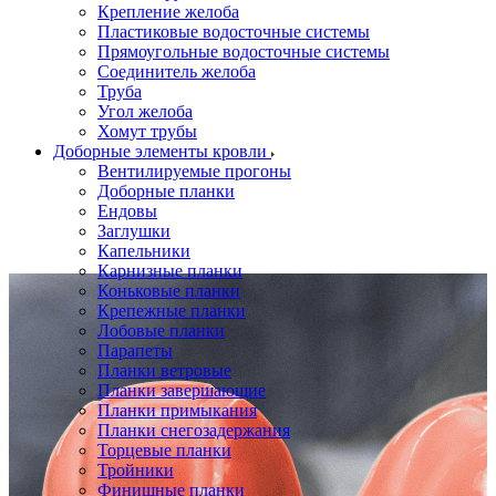
Крепление желоба
Пластиковые водосточные системы
Прямоугольные водосточные системы
Соединитель желоба
Труба
Угол желоба
Хомут трубы
Доборные элементы кровли
Вентилируемые прогоны
Доборные планки
Ендовы
Заглушки
Капельники
Карнизные планки
Коньковые планки
Крепежные планки
Лобовые планки
Парапеты
Планки ветровые
Планки завершающие
Планки примыкания
Планки снегозадержания
Торцевые планки
Тройники
Финишные планки