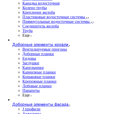
Канадка водосточная
Колено трубы
Крепление желоба
Пластиковые водосточные системы
Прямоугольные водосточные системы
Соединитель желоба
Труба
Еще
Доборные элементы кровли
Вентилируемые прогоны
Доборные планки
Ендовы
Заглушки
Капельники
Карнизные планки
Коньковые планки
Крепежные планки
Лобовые планки
Парапеты
Еще
Доборные элементы фасада
J профили
Аквилоны