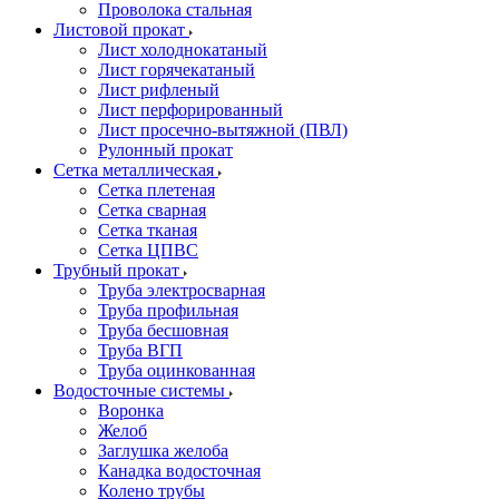
Проволока стальная
Листовой прокат
Лист холоднокатаный
Лист горячекатаный
Лист рифленый
Лист перфорированный
Лист просечно-вытяжной (ПВЛ)
Рулонный прокат
Сетка металлическая
Сетка плетеная
Сетка сварная
Сетка тканая
Сетка ЦПВС
Трубный прокат
Труба электросварная
Труба профильная
Труба бесшовная
Труба ВГП
Труба оцинкованная
Водосточные системы
Воронка
Желоб
Заглушка желоба
Канадка водосточная
Колено трубы