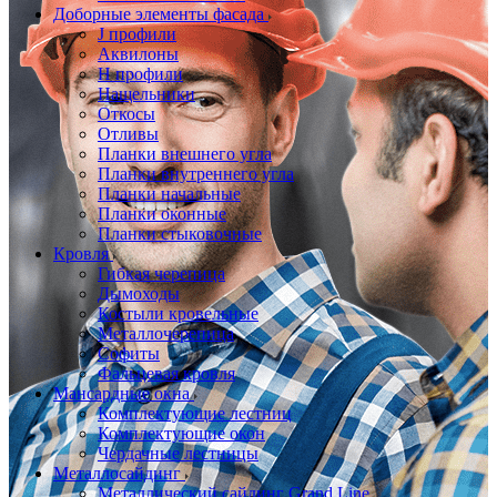
Доборные элементы фасада
J профили
Аквилоны
Н профили
Нащельники
Откосы
Отливы
Планки внешнего угла
Планки внутреннего угла
Планки начальные
Планки оконные
Планки стыковочные
Кровля
Гибкая черепица
Дымоходы
Костыли кровельные
Металлочерепица
Софиты
Фальцевая кровля
Мансардные окна
Комплектующие лестниц
Комплектующие окон
Чердачные лестницы
Металлосайдинг
Металлический сайдинг Grand Line