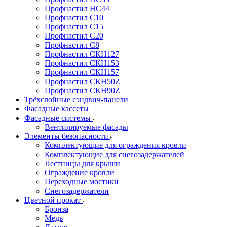
Профнастил НС44
Профнастил С10
Профнастил С15
Профнастил С20
Профнастил С8
Профнастил СКН127
Профнастил СКН153
Профнастил СКН157
Профнастил СКН50Z
Профнастил СКН90Z
Трёхслойные сэндвич-панели
Фасадные кассеты
Фасадные системы
Вентилируемые фасады
Элементы безопасности
Комплектующие для ограждения кровли
Комплектующие для снегозадержателей
Лестницы для крыши
Ограждение кровли
Переходные мостики
Снегозадержатели
Цветной прокат
Бронза
Медь