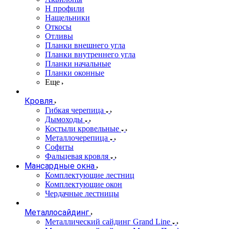
Н профили
Нащельники
Откосы
Отливы
Планки внешнего угла
Планки внутреннего угла
Планки начальные
Планки оконные
Еще
Кровля
Гибкая черепица
Дымоходы
Костыли кровельные
Металлочерепица
Софиты
Фальцевая кровля
Мансардные окна
Комплектующие лестниц
Комплектующие окон
Чердачные лестницы
Металлосайдинг
Металлический сайдинг Grand Line