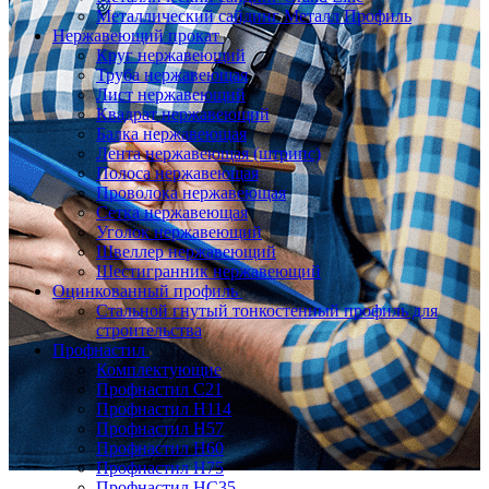
Металлический сайдинг Металл Профиль
Нержавеющий прокат
Круг нержавеющий
Труба нержавеющая
Лист нержавеющий
Квадрат нержавеющий
Балка нержавеющая
Лента нержавеющая (штрипс)
Полоса нержавеющая
Проволока нержавеющая
Сетка нержавеющая
Уголок нержавеющий
Швеллер нержавеющий
Шестигранник нержавеющий
Оцинкованный профиль
Стальной гнутый тонкостенный профиль для
строительства
Профнастил
Комплектующие
Профнастил C21
Профнастил Н114
Профнастил Н57
Профнастил Н60
Профнастил Н75
Профнастил НС35