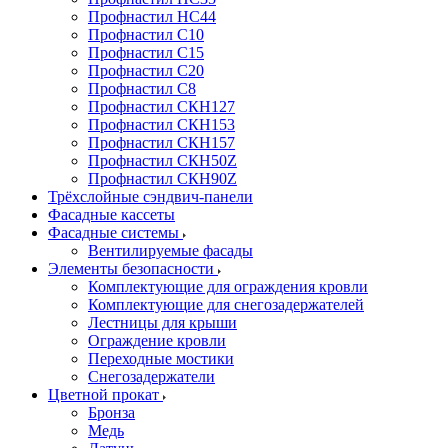
Профнастил НС44
Профнастил С10
Профнастил С15
Профнастил С20
Профнастил С8
Профнастил СКН127
Профнастил СКН153
Профнастил СКН157
Профнастил СКН50Z
Профнастил СКН90Z
Трёхслойные сэндвич-панели
Фасадные кассеты
Фасадные системы
Вентилируемые фасады
Элементы безопасности
Комплектующие для ограждения кровли
Комплектующие для снегозадержателей
Лестницы для крыши
Ограждение кровли
Переходные мостики
Снегозадержатели
Цветной прокат
Бронза
Медь