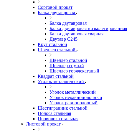
Сортовой прокат
Балка двутавровая
Балка двутавровая
Балка двутавровая низколегированная
Балка двутавровая сварная
Двутавр С245
Круг стальной
Швеллер стальной
Швеллер стальной
Швеллер гнутый
Швеллер горячекатаный
Квадрат стальной
Уголок металлический
Уголок металлический
Уголок неравнополочный
Уголок равнополочный
Шестигранник стальной
Полоса стальная
Проволока стальная
Листовой прокат