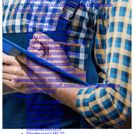
Металлический сайдинг Металл Профиль
Нержавеющий прокат
Круг нержавеющий
Труба нержавеющая
Лист нержавеющий
Квадрат нержавеющий
Балка нержавеющая
Лента нержавеющая (штрипс)
Полоса нержавеющая
Проволока нержавеющая
Сетка нержавеющая
Уголок нержавеющий
Швеллер нержавеющий
Шестигранник нержавеющий
Оцинкованный профиль
Стальной гнутый тонкостенный профиль для
строительства
Профнастил
Комплектующие
Профнастил C21
Профнастил Н114
Профнастил Н57
Профнастил Н60
Профнастил Н75
Профнастил НС35