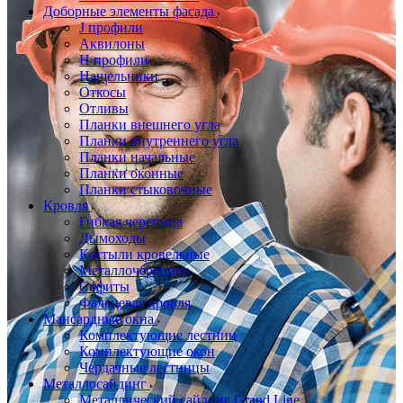
Доборные элементы фасада
J профили
Аквилоны
Н профили
Нащельники
Откосы
Отливы
Планки внешнего угла
Планки внутреннего угла
Планки начальные
Планки оконные
Планки стыковочные
Кровля
Гибкая черепица
Дымоходы
Костыли кровельные
Металлочерепица
Софиты
Фальцевая кровля
Мансардные окна
Комплектующие лестниц
Комплектующие окон
Чердачные лестницы
Металлосайдинг
Металлический сайдинг Grand Line