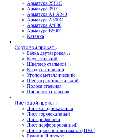
Арматура 25Г2С
Арматура 35ГС
Арматура А1 А240
Арматура А500С
Арматура Ат800
Арматура В500С
Катанка
Сортовой прокат
Балка двутавровая
Круг стальной
Швеллер стальной
Квадрат стальной
Уголок металлический
Шестигранник стальной
Полоса стальная
Проволока стальная
Листовой прокат
Лист холоднокатаный
Лист горячекатаный
Лист рифленый
Лист перфорированный
Лист просечно-вытяжной (ПВЛ)
Рулонный прокат