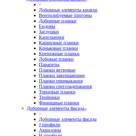
Доборные элементы кровли
Вентилируемые прогоны
Доборные планки
Ендовы
Заглушки
Капельники
Карнизные планки
Коньковые планки
Крепежные планки
Лобовые планки
Парапеты
Планки ветровые
Планки завершающие
Планки примыкания
Планки снегозадержания
Торцевые планки
Тройники
Финишные планки
Доборные элементы фасада
Доборные элементы фасада
J профили
Аквилоны
Н профили