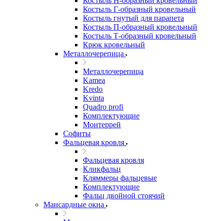
Костыль H-образный кровельный
Костыль Г-образный кровельный
Костыль гнутый для парапета
Костыль П-образный кровельный
Костыль Т-образный кровельный
Крюк кровельный
Металлочерепица
Металлочерепица
Kamea
Kredo
Kvinta
Quadro profi
Комплектующие
Монтеррей
Софиты
Фальцевая кровля
Фальцевая кровля
Кликфальц
Кляммеры фальцевые
Комплектующие
Фальц двойной стоячий
Мансардные окна