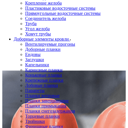
Крепление желоба
Пластиковые водосточные системы
Прямоугольные водосточные системы
Соединитель желоба
Труба
Угол желоба
Хомут трубы
Доборные элементы кровли
Вентилируемые прогоны
Доборные планки
Ендовы
Заглушки
Капельники
Карнизные планки
Коньковые планки
Крепежные планки
Лобовые планки
Парапеты
Планки ветровые
Планки завершающие
Планки примыкания
Планки снегозадержания
Торцевые планки
Тройники
Финишные планки