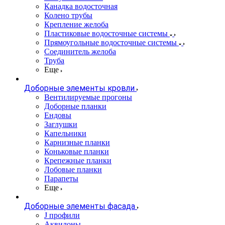
Канадка водосточная
Колено трубы
Крепление желоба
Пластиковые водосточные системы
Прямоугольные водосточные системы
Соединитель желоба
Труба
Еще
Доборные элементы кровли
Вентилируемые прогоны
Доборные планки
Ендовы
Заглушки
Капельники
Карнизные планки
Коньковые планки
Крепежные планки
Лобовые планки
Парапеты
Еще
Доборные элементы фасада
J профили
Аквилоны