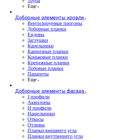
Труба
Еще
Доборные элементы кровли
Вентилируемые прогоны
Доборные планки
Ендовы
Заглушки
Капельники
Карнизные планки
Коньковые планки
Крепежные планки
Лобовые планки
Парапеты
Еще
Доборные элементы фасада
J профили
Аквилоны
Н профили
Нащельники
Откосы
Отливы
Планки внешнего угла
Планки внутреннего угла