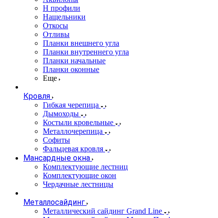
Н профили
Нащельники
Откосы
Отливы
Планки внешнего угла
Планки внутреннего угла
Планки начальные
Планки оконные
Еще
Кровля
Гибкая черепица
Дымоходы
Костыли кровельные
Металлочерепица
Софиты
Фальцевая кровля
Мансардные окна
Комплектующие лестниц
Комплектующие окон
Чердачные лестницы
Металлосайдинг
Металлический сайдинг Grand Line