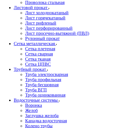
Проволока стальная
Листовой прокат
Лист холоднокатаный
Лист горячекатаный
Лист рифленый
Лист перфорированный
Лист просечно-вытяжной (ПВЛ)
Рулонный прокат
Сетка металлическая
Сетка плетеная
Сетка сварная
Сетка тканая
Сетка ЦПВС
Трубный прокат
Труба электросварная
Труба профильная
Труба бесшовная
Труба ВГП
Труба оцинкованная
Водосточные системы
Воронка
Желоб
Заглушка желоба
Канадка водосточная
Колено трубы