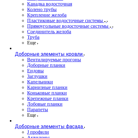
Канадка водосточная
Колено трубы
Крепление желоба
Пластиковые водосточные системы
Прямоугольные водосточные системы
Соединитель желоба
Труба
Еще
Доборные элементы кровли
Вентилируемые прогоны
Доборные планки
Ендовы
Заглушки
Капельники
Карнизные планки
Коньковые планки
Крепежные планки
Лобовые планки
Парапеты
Еще
Доборные элементы фасада
J профили
Аквилоны