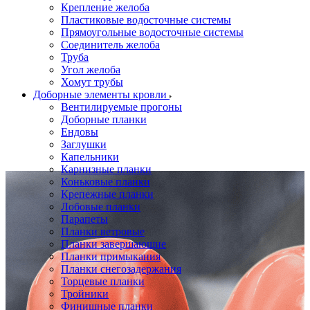
Крепление желоба
Пластиковые водосточные системы
Прямоугольные водосточные системы
Соединитель желоба
Труба
Угол желоба
Хомут трубы
Доборные элементы кровли
Вентилируемые прогоны
Доборные планки
Ендовы
Заглушки
Капельники
Карнизные планки
Коньковые планки
Крепежные планки
Лобовые планки
Парапеты
Планки ветровые
Планки завершающие
Планки примыкания
Планки снегозадержания
Торцевые планки
Тройники
Финишные планки