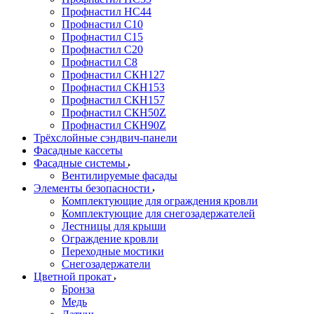
Профнастил НС44
Профнастил С10
Профнастил С15
Профнастил С20
Профнастил С8
Профнастил СКН127
Профнастил СКН153
Профнастил СКН157
Профнастил СКН50Z
Профнастил СКН90Z
Трёхслойные сэндвич-панели
Фасадные кассеты
Фасадные системы
Вентилируемые фасады
Элементы безопасности
Комплектующие для ограждения кровли
Комплектующие для снегозадержателей
Лестницы для крыши
Ограждение кровли
Переходные мостики
Снегозадержатели
Цветной прокат
Бронза
Медь