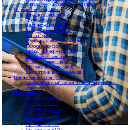
Металлический сайдинг Металл Профиль
Нержавеющий прокат
Круг нержавеющий
Труба нержавеющая
Лист нержавеющий
Квадрат нержавеющий
Балка нержавеющая
Лента нержавеющая (штрипс)
Полоса нержавеющая
Проволока нержавеющая
Сетка нержавеющая
Уголок нержавеющий
Швеллер нержавеющий
Шестигранник нержавеющий
Оцинкованный профиль
Стальной гнутый тонкостенный профиль для
строительства
Профнастил
Комплектующие
Профнастил C21
Профнастил Н114
Профнастил Н57
Профнастил Н60
Профнастил Н75
Профнастил НС35