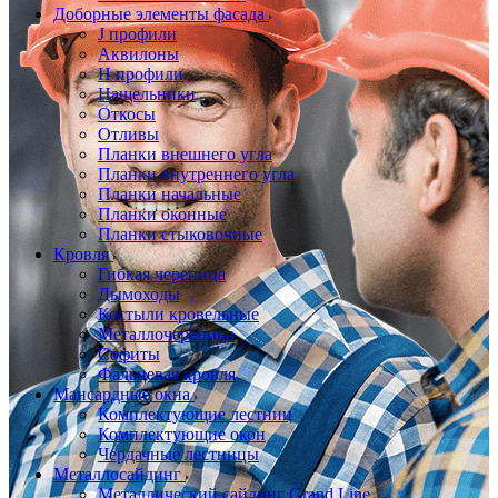
Доборные элементы фасада
J профили
Аквилоны
Н профили
Нащельники
Откосы
Отливы
Планки внешнего угла
Планки внутреннего угла
Планки начальные
Планки оконные
Планки стыковочные
Кровля
Гибкая черепица
Дымоходы
Костыли кровельные
Металлочерепица
Софиты
Фальцевая кровля
Мансардные окна
Комплектующие лестниц
Комплектующие окон
Чердачные лестницы
Металлосайдинг
Металлический сайдинг Grand Line