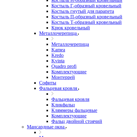
Костыль H-образный кровельный
Костыль Г-образный кровельный
Костыль гнутый для парапета
Костыль П-образный кровельный
Костыль Т-образный кровельный
Крюк кровельный
Металлочерепица
Металлочерепица
Kamea
Kredo
Kvinta
Quadro profi
Комплектующие
Монтеррей
Софиты
Фальцевая кровля
Фальцевая кровля
Кликфальц
Кляммеры фальцевые
Комплектующие
Фальц двойной стоячий
Мансардные окна