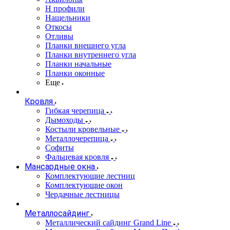
Н профили
Нащельники
Откосы
Отливы
Планки внешнего угла
Планки внутреннего угла
Планки начальные
Планки оконные
Еще
Кровля
Гибкая черепица
Дымоходы
Костыли кровельные
Металлочерепица
Софиты
Фальцевая кровля
Мансардные окна
Комплектующие лестниц
Комплектующие окон
Чердачные лестницы
Металлосайдинг
Металлический сайдинг Grand Line