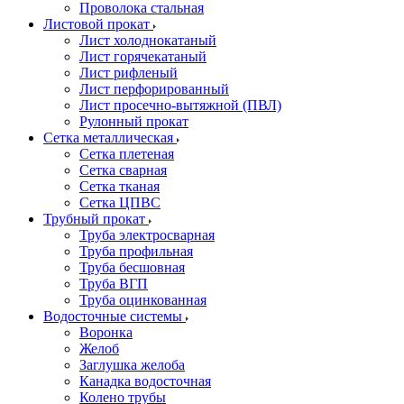
Проволока стальная
Листовой прокат
Лист холоднокатаный
Лист горячекатаный
Лист рифленый
Лист перфорированный
Лист просечно-вытяжной (ПВЛ)
Рулонный прокат
Сетка металлическая
Сетка плетеная
Сетка сварная
Сетка тканая
Сетка ЦПВС
Трубный прокат
Труба электросварная
Труба профильная
Труба бесшовная
Труба ВГП
Труба оцинкованная
Водосточные системы
Воронка
Желоб
Заглушка желоба
Канадка водосточная
Колено трубы