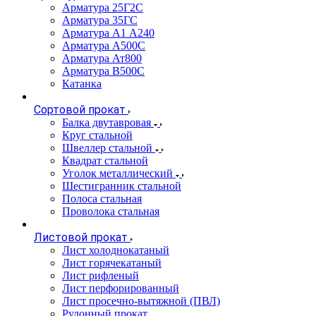
Арматура 25Г2С
Арматура 35ГС
Арматура А1 А240
Арматура А500С
Арматура Ат800
Арматура В500С
Катанка
Сортовой прокат
Балка двутавровая
Круг стальной
Швеллер стальной
Квадрат стальной
Уголок металлический
Шестигранник стальной
Полоса стальная
Проволока стальная
Листовой прокат
Лист холоднокатаный
Лист горячекатаный
Лист рифленый
Лист перфорированный
Лист просечно-вытяжной (ПВЛ)
Рулонный прокат