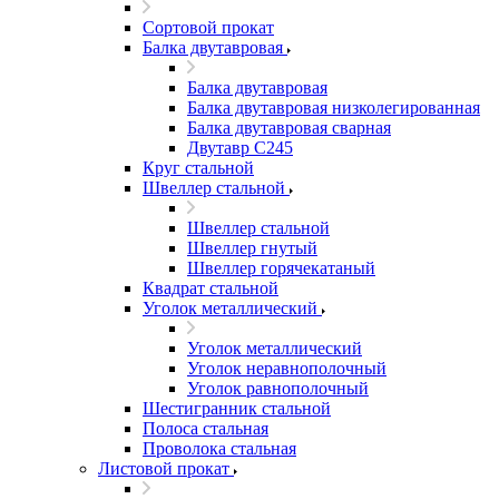
Сортовой прокат
Балка двутавровая
Балка двутавровая
Балка двутавровая низколегированная
Балка двутавровая сварная
Двутавр С245
Круг стальной
Швеллер стальной
Швеллер стальной
Швеллер гнутый
Швеллер горячекатаный
Квадрат стальной
Уголок металлический
Уголок металлический
Уголок неравнополочный
Уголок равнополочный
Шестигранник стальной
Полоса стальная
Проволока стальная
Листовой прокат