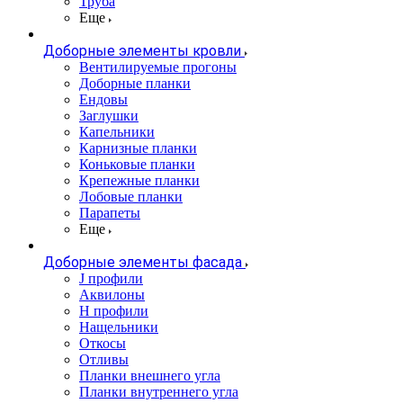
Труба
Еще
Доборные элементы кровли
Вентилируемые прогоны
Доборные планки
Ендовы
Заглушки
Капельники
Карнизные планки
Коньковые планки
Крепежные планки
Лобовые планки
Парапеты
Еще
Доборные элементы фасада
J профили
Аквилоны
Н профили
Нащельники
Откосы
Отливы
Планки внешнего угла
Планки внутреннего угла