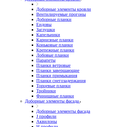
Доборные элементы кровли
Вентилируемые прогоны
Доборные планки
Ендовы
Заглушки
Капельники
Карнизные планки
Коньковые планки
Крепежные планки
Лобовые планки
Парапеты
Планки ветровые
Планки завершающие
Планки примыкания
Планки снегозадержания
Торцевые планки
Тройники
Финишные планки
Доборные элементы фасада
Доборные элементы фасада
J профили
Аквилоны
Н профили