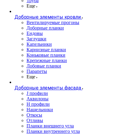
Труба
Еще
Доборные элементы кровли
Вентилируемые прогоны
Доборные планки
Ендовы
Заглушки
Капельники
Карнизные планки
Коньковые планки
Крепежные планки
Лобовые планки
Парапеты
Еще
Доборные элементы фасада
J профили
Аквилоны
Н профили
Нащельники
Откосы
Отливы
Планки внешнего угла
Планки внутреннего угла