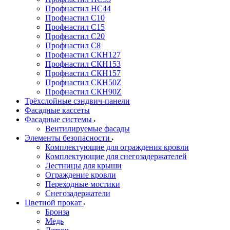
Профнастил НС44
Профнастил С10
Профнастил С15
Профнастил С20
Профнастил С8
Профнастил СКН127
Профнастил СКН153
Профнастил СКН157
Профнастил СКН50Z
Профнастил СКН90Z
Трёхслойные сэндвич-панели
Фасадные кассеты
Фасадные системы
Вентилируемые фасады
Элементы безопасности
Комплектующие для ограждения кровли
Комплектующие для снегозадержателей
Лестницы для крыши
Ограждение кровли
Переходные мостики
Снегозадержатели
Цветной прокат
Бронза
Медь