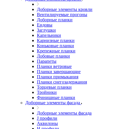
Доборные элементы кровли
Вентилируемые прогоны
Доборные планки
Ендовы
Заглушки
Капельники
Карнизные планки
Коньковые планки
Крепежные планки
Лобовые планки
Парапеты
Планки ветровые
Планки завершающие
Планки примыкания
Планки снегозадержания
Торцевые планки
Тройники
Финишные планки
Доборные элементы фасада
Доборные элементы фасада
J профили
Аквилоны
Н профили