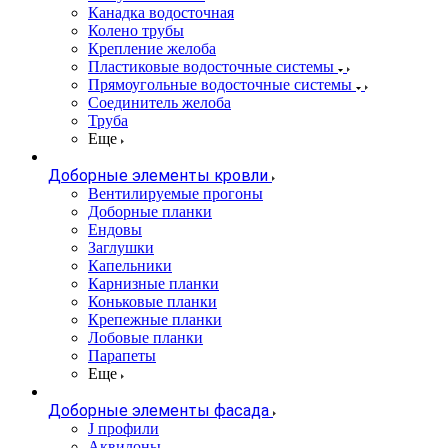
Канадка водосточная
Колено трубы
Крепление желоба
Пластиковые водосточные системы
Прямоугольные водосточные системы
Соединитель желоба
Труба
Еще
Доборные элементы кровли
Вентилируемые прогоны
Доборные планки
Ендовы
Заглушки
Капельники
Карнизные планки
Коньковые планки
Крепежные планки
Лобовые планки
Парапеты
Еще
Доборные элементы фасада
J профили
Аквилоны