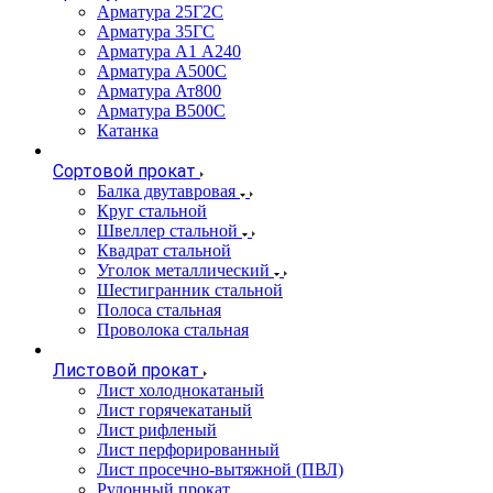
Арматура 25Г2С
Арматура 35ГС
Арматура А1 А240
Арматура А500С
Арматура Ат800
Арматура В500С
Катанка
Сортовой прокат
Балка двутавровая
Круг стальной
Швеллер стальной
Квадрат стальной
Уголок металлический
Шестигранник стальной
Полоса стальная
Проволока стальная
Листовой прокат
Лист холоднокатаный
Лист горячекатаный
Лист рифленый
Лист перфорированный
Лист просечно-вытяжной (ПВЛ)
Рулонный прокат