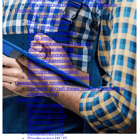
Металлический сайдинг Металл Профиль
Нержавеющий прокат
Круг нержавеющий
Труба нержавеющая
Лист нержавеющий
Квадрат нержавеющий
Балка нержавеющая
Лента нержавеющая (штрипс)
Полоса нержавеющая
Проволока нержавеющая
Сетка нержавеющая
Уголок нержавеющий
Швеллер нержавеющий
Шестигранник нержавеющий
Оцинкованный профиль
Стальной гнутый тонкостенный профиль для
строительства
Профнастил
Комплектующие
Профнастил C21
Профнастил Н114
Профнастил Н57
Профнастил Н60
Профнастил Н75
Профнастил НС35