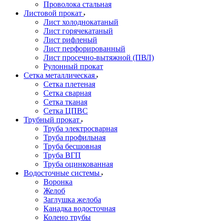
Проволока стальная
Листовой прокат
Лист холоднокатаный
Лист горячекатаный
Лист рифленый
Лист перфорированный
Лист просечно-вытяжной (ПВЛ)
Рулонный прокат
Сетка металлическая
Сетка плетеная
Сетка сварная
Сетка тканая
Сетка ЦПВС
Трубный прокат
Труба электросварная
Труба профильная
Труба бесшовная
Труба ВГП
Труба оцинкованная
Водосточные системы
Воронка
Желоб
Заглушка желоба
Канадка водосточная
Колено трубы