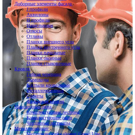
Доборные элементы фасада
J профили
Аквилоны
Н профили
Нащельники
Откосы
Отливы
Планки внешнего угла
Планки внутреннего угла
Планки начальные
Планки оконные
Планки стыковочные
Кровля
Гибкая черепица
Дымоходы
Костыли кровельные
Металлочерепица
Софиты
Фальцевая кровля
Мансардные окна
Комплектующие лестниц
Комплектующие окон
Чердачные лестницы
Металлосайдинг
Металлический сайдинг Grand Line