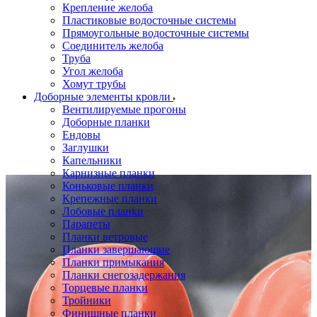
Крепление желоба
Пластиковые водосточные системы
Прямоугольные водосточные системы
Соединитель желоба
Труба
Угол желоба
Хомут трубы
Доборные элементы кровли
Вентилируемые прогоны
Доборные планки
Ендовы
Заглушки
Капельники
Карнизные планки
Коньковые планки
Крепежные планки
Лобовые планки
Парапеты
Планки ветровые
Планки завершающие
Планки примыкания
Планки снегозадержания
Торцевые планки
Тройники
Финишные планки