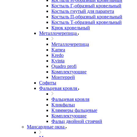
Костыль H-образный кровельный
Костыль Г-образный кровельный
Костыль гнутый для парапета
Костыль П-образный кровельный
Костыль Т-образный кровельный
Крюк кровельный
Металлочерепица
Металлочерепица
Kamea
Kredo
Kvinta
Quadro profi
Комплектующие
Монтеррей
Софиты
Фальцевая кровля
Фальцевая кровля
Кликфальц
Кляммеры фальцевые
Комплектующие
Фальц двойной стоячий
Мансардные окна