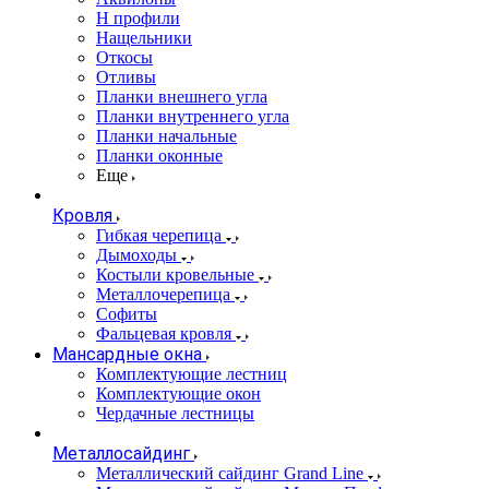
Н профили
Нащельники
Откосы
Отливы
Планки внешнего угла
Планки внутреннего угла
Планки начальные
Планки оконные
Еще
Кровля
Гибкая черепица
Дымоходы
Костыли кровельные
Металлочерепица
Софиты
Фальцевая кровля
Мансардные окна
Комплектующие лестниц
Комплектующие окон
Чердачные лестницы
Металлосайдинг
Металлический сайдинг Grand Line