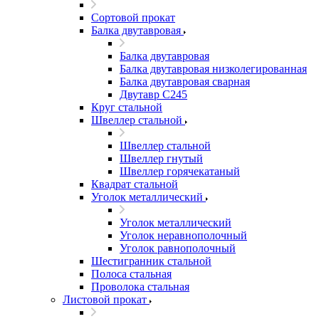
Сортовой прокат
Балка двутавровая
Балка двутавровая
Балка двутавровая низколегированная
Балка двутавровая сварная
Двутавр С245
Круг стальной
Швеллер стальной
Швеллер стальной
Швеллер гнутый
Швеллер горячекатаный
Квадрат стальной
Уголок металлический
Уголок металлический
Уголок неравнополочный
Уголок равнополочный
Шестигранник стальной
Полоса стальная
Проволока стальная
Листовой прокат