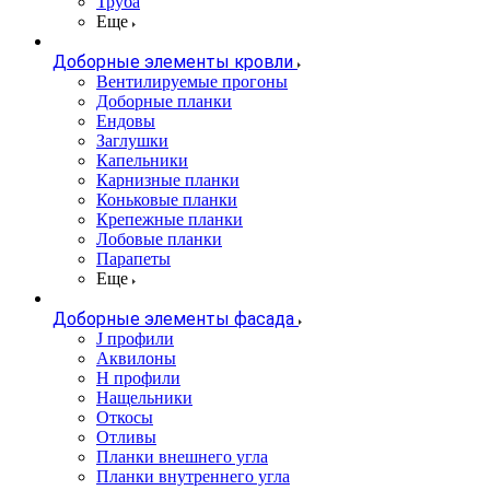
Труба
Еще
Доборные элементы кровли
Вентилируемые прогоны
Доборные планки
Ендовы
Заглушки
Капельники
Карнизные планки
Коньковые планки
Крепежные планки
Лобовые планки
Парапеты
Еще
Доборные элементы фасада
J профили
Аквилоны
Н профили
Нащельники
Откосы
Отливы
Планки внешнего угла
Планки внутреннего угла