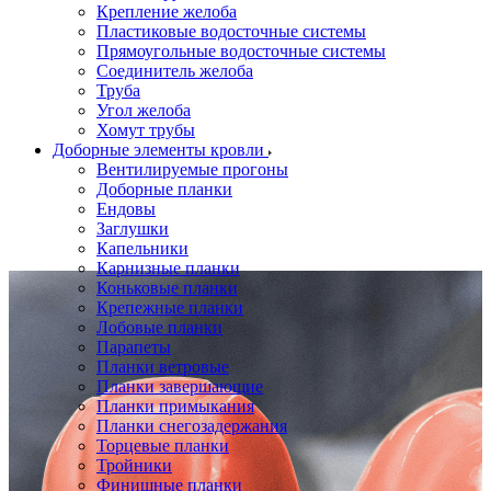
Крепление желоба
Пластиковые водосточные системы
Прямоугольные водосточные системы
Соединитель желоба
Труба
Угол желоба
Хомут трубы
Доборные элементы кровли
Вентилируемые прогоны
Доборные планки
Ендовы
Заглушки
Капельники
Карнизные планки
Коньковые планки
Крепежные планки
Лобовые планки
Парапеты
Планки ветровые
Планки завершающие
Планки примыкания
Планки снегозадержания
Торцевые планки
Тройники
Финишные планки