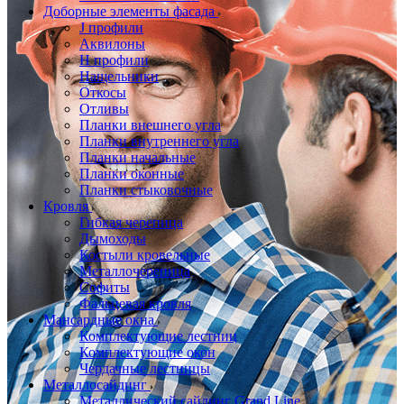
Доборные элементы фасада
J профили
Аквилоны
Н профили
Нащельники
Откосы
Отливы
Планки внешнего угла
Планки внутреннего угла
Планки начальные
Планки оконные
Планки стыковочные
Кровля
Гибкая черепица
Дымоходы
Костыли кровельные
Металлочерепица
Софиты
Фальцевая кровля
Мансардные окна
Комплектующие лестниц
Комплектующие окон
Чердачные лестницы
Металлосайдинг
Металлический сайдинг Grand Line