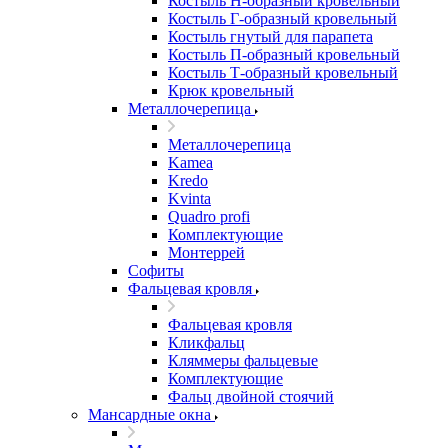
Костыль H-образный кровельный
Костыль Г-образный кровельный
Костыль гнутый для парапета
Костыль П-образный кровельный
Костыль Т-образный кровельный
Крюк кровельный
Металлочерепица
Металлочерепица
Kamea
Kredo
Kvinta
Quadro profi
Комплектующие
Монтеррей
Софиты
Фальцевая кровля
Фальцевая кровля
Кликфальц
Кляммеры фальцевые
Комплектующие
Фальц двойной стоячий
Мансардные окна