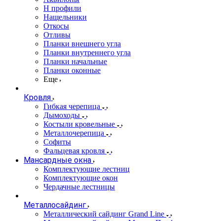
Н профили
Нащельники
Откосы
Отливы
Планки внешнего угла
Планки внутреннего угла
Планки начальные
Планки оконные
Еще
Кровля
Гибкая черепица
Дымоходы
Костыли кровельные
Металлочерепица
Софиты
Фальцевая кровля
Мансардные окна
Комплектующие лестниц
Комплектующие окон
Чердачные лестницы
Металлосайдинг
Металлический сайдинг Grand Line