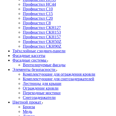
Профнастил НС44
Профнастил С10
Профнастил С15
Профнастил С20
Профнастил С8
Профнастил СКН127
Профнастил СКН153
Профнастил СКН157
Профнастил СКН50Z
Профнастил СКН90Z
Трёхслойные сэндвич-панели
Фасадные кассеты
Фасадные системы
Вентилируемые фасады
Элементы безопасности
Комплектующие для ограждения кровли
Комплектующие для снегозадержателей
Лестницы для крыши
Ограждение кровли
Переходные мостики
Снегозадержатели
Цветной прокат
Бронза
Медь