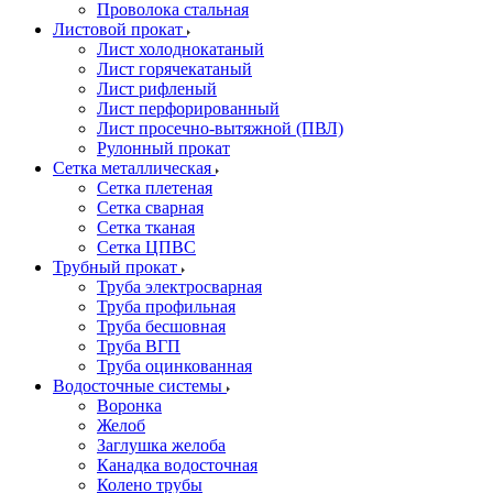
Проволока стальная
Листовой прокат
Лист холоднокатаный
Лист горячекатаный
Лист рифленый
Лист перфорированный
Лист просечно-вытяжной (ПВЛ)
Рулонный прокат
Сетка металлическая
Сетка плетеная
Сетка сварная
Сетка тканая
Сетка ЦПВС
Трубный прокат
Труба электросварная
Труба профильная
Труба бесшовная
Труба ВГП
Труба оцинкованная
Водосточные системы
Воронка
Желоб
Заглушка желоба
Канадка водосточная
Колено трубы