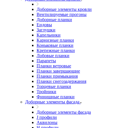
Доборные элементы кровли
Вентилируемые прогоны
Доборные планки
Ендовы
Заглушки
Капельники
Карнизные планки
Коньковые планки
Крепежные планки
Лобовые планки
Парапеты
Планки ветровые
Планки завершающие
Планки примыкания
Планки снегозадержания
Торцевые планки
Тройники
Финишные планки
Доборные элементы фасада
Доборные элементы фасада
J профили
Аквилоны
Н профили