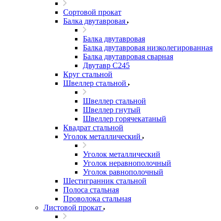
Сортовой прокат
Балка двутавровая
Балка двутавровая
Балка двутавровая низколегированная
Балка двутавровая сварная
Двутавр С245
Круг стальной
Швеллер стальной
Швеллер стальной
Швеллер гнутый
Швеллер горячекатаный
Квадрат стальной
Уголок металлический
Уголок металлический
Уголок неравнополочный
Уголок равнополочный
Шестигранник стальной
Полоса стальная
Проволока стальная
Листовой прокат