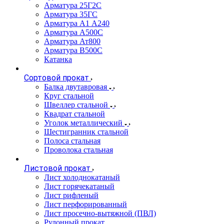
Арматура 25Г2С
Арматура 35ГС
Арматура А1 А240
Арматура А500С
Арматура Ат800
Арматура В500С
Катанка
Сортовой прокат
Балка двутавровая
Круг стальной
Швеллер стальной
Квадрат стальной
Уголок металлический
Шестигранник стальной
Полоса стальная
Проволока стальная
Листовой прокат
Лист холоднокатаный
Лист горячекатаный
Лист рифленый
Лист перфорированный
Лист просечно-вытяжной (ПВЛ)
Рулонный прокат