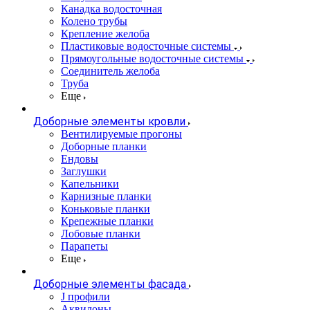
Канадка водосточная
Колено трубы
Крепление желоба
Пластиковые водосточные системы
Прямоугольные водосточные системы
Соединитель желоба
Труба
Еще
Доборные элементы кровли
Вентилируемые прогоны
Доборные планки
Ендовы
Заглушки
Капельники
Карнизные планки
Коньковые планки
Крепежные планки
Лобовые планки
Парапеты
Еще
Доборные элементы фасада
J профили
Аквилоны