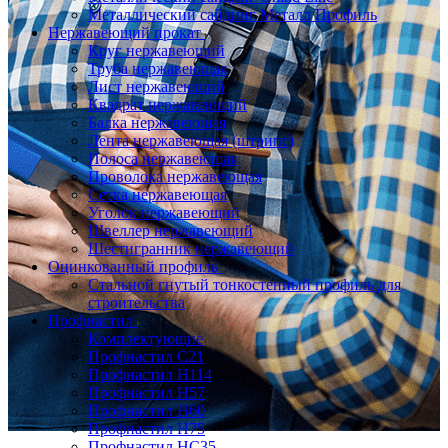
Металлический сайдинг Металл Профиль
Нержавеющий прокат
Круг нержавеющий
Труба нержавеющая
Лист нержавеющий
Квадрат нержавеющий
Балка нержавеющая
Лента нержавеющая (штрипс)
Полоса нержавеющая
Проволока нержавеющая
Сетка нержавеющая
Уголок нержавеющий
Швеллер нержавеющий
Шестигранник нержавеющий
Оцинкованный профиль
Стальной гнутый тонкостенный профиль для
строительства
Профнастил
Комплектующие
Профнастил C21
Профнастил Н114
Профнастил Н57
Профнастил Н60
Профнастил Н75
Профнастил НС35