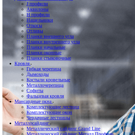
J профили
Аквилоны
Н профили
Нащельники
Откосы
Отливы
Планки внешнего угла
Планки внутреннего угла
Планки начальные
Планки оконные
Планки стыковочные
Кровля
Гибкая черепица
Дымоходы
Костыли кровельные
Металлочерепица
Софиты
Фальцевая кровля
Мансардные окна
Комплектующие лестниц
Комплектующие окон
Чердачные лестницы
Металлосайдинг
Металлический сайдинг Grand Line
Металлический сайдинг Металл Профиль