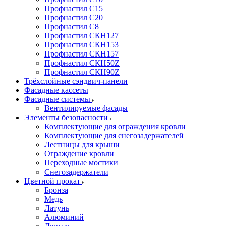
Профнастил С15
Профнастил С20
Профнастил С8
Профнастил СКН127
Профнастил СКН153
Профнастил СКН157
Профнастил СКН50Z
Профнастил СКН90Z
Трёхслойные сэндвич-панели
Фасадные кассеты
Фасадные системы
Вентилируемые фасады
Элементы безопасности
Комплектующие для ограждения кровли
Комплектующие для снегозадержателей
Лестницы для крыши
Ограждение кровли
Переходные мостики
Снегозадержатели
Цветной прокат
Бронза
Медь
Латунь
Алюминий