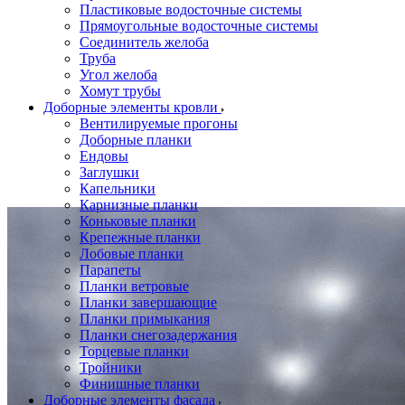
Пластиковые водосточные системы
Прямоугольные водосточные системы
Соединитель желоба
Труба
Угол желоба
Хомут трубы
Доборные элементы кровли
Вентилируемые прогоны
Доборные планки
Ендовы
Заглушки
Капельники
Карнизные планки
Коньковые планки
Крепежные планки
Лобовые планки
Парапеты
Планки ветровые
Планки завершающие
Планки примыкания
Планки снегозадержания
Торцевые планки
Тройники
Финишные планки
Доборные элементы фасада