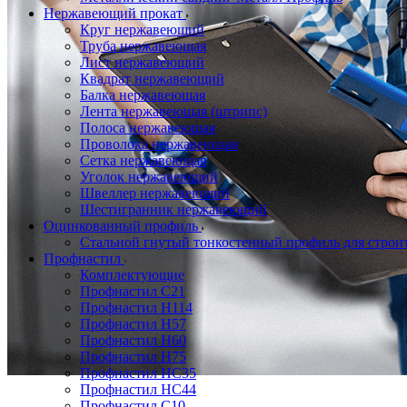
Нержавеющий прокат
Круг нержавеющий
Труба нержавеющая
Лист нержавеющий
Квадрат нержавеющий
Балка нержавеющая
Лента нержавеющая (штрипс)
Полоса нержавеющая
Проволока нержавеющая
Сетка нержавеющая
Уголок нержавеющий
Швеллер нержавеющий
Шестигранник нержавеющий
Оцинкованный профиль
Стальной гнутый тонкостенный профиль для строи
Профнастил
Комплектующие
Профнастил C21
Профнастил Н114
Профнастил Н57
Профнастил Н60
Профнастил Н75
Профнастил НС35
Профнастил НС44
Профнастил С10