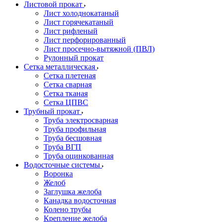
Листовой прокат
Лист холоднокатаный
Лист горячекатаный
Лист рифленый
Лист перфорированный
Лист просечно-вытяжной (ПВЛ)
Рулонный прокат
Сетка металлическая
Сетка плетеная
Сетка сварная
Сетка тканая
Сетка ЦПВС
Трубный прокат
Труба электросварная
Труба профильная
Труба бесшовная
Труба ВГП
Труба оцинкованная
Водосточные системы
Воронка
Желоб
Заглушка желоба
Канадка водосточная
Колено трубы
Крепление желоба