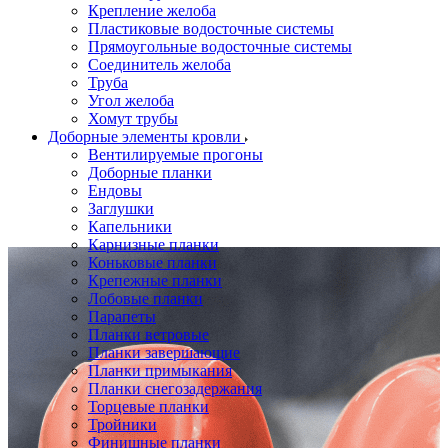
Крепление желоба
Пластиковые водосточные системы
Прямоугольные водосточные системы
Соединитель желоба
Труба
Угол желоба
Хомут трубы
Доборные элементы кровли
Вентилируемые прогоны
Доборные планки
Ендовы
Заглушки
Капельники
Карнизные планки
Коньковые планки
Крепежные планки
Лобовые планки
Парапеты
Планки ветровые
Планки завершающие
Планки примыкания
Планки снегозадержания
Торцевые планки
Тройники
Финишные планки