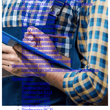
Металлический сайдинг Металл Профиль
Нержавеющий прокат
Круг нержавеющий
Труба нержавеющая
Лист нержавеющий
Квадрат нержавеющий
Балка нержавеющая
Лента нержавеющая (штрипс)
Полоса нержавеющая
Проволока нержавеющая
Сетка нержавеющая
Уголок нержавеющий
Швеллер нержавеющий
Шестигранник нержавеющий
Оцинкованный профиль
Стальной гнутый тонкостенный профиль для
строительства
Профнастил
Комплектующие
Профнастил C21
Профнастил Н114
Профнастил Н57
Профнастил Н60
Профнастил Н75
Профнастил НС35