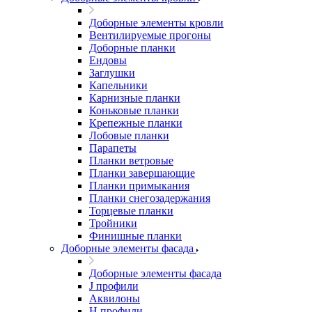
Доборные элементы кровли
Вентилируемые прогоны
Доборные планки
Ендовы
Заглушки
Капельники
Карнизные планки
Коньковые планки
Крепежные планки
Лобовые планки
Парапеты
Планки ветровые
Планки завершающие
Планки примыкания
Планки снегозадержания
Торцевые планки
Тройники
Финишные планки
Доборные элементы фасада
Доборные элементы фасада
J профили
Аквилоны
Н профили