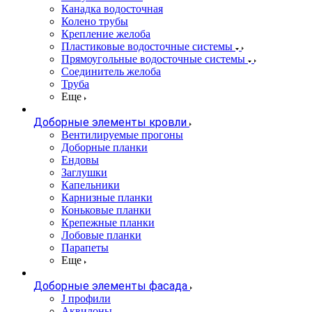
Канадка водосточная
Колено трубы
Крепление желоба
Пластиковые водосточные системы
Прямоугольные водосточные системы
Соединитель желоба
Труба
Еще
Доборные элементы кровли
Вентилируемые прогоны
Доборные планки
Ендовы
Заглушки
Капельники
Карнизные планки
Коньковые планки
Крепежные планки
Лобовые планки
Парапеты
Еще
Доборные элементы фасада
J профили
Аквилоны