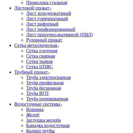
Проволока стальная
Листовой прокат
Лист холоднокатаный
Лист горячекатаный
Лист рифленый
Лист перфорированный
Лист просечно-вытяжной (ПВЛ)
Рулонный прокат
Сетка металлическая
Сетка плетеная
Сетка сварная
Сетка тканая
Сетка ЦПВС
Трубный прокат
Труба электросварная
Труба профильная
Труба бесшовная
Труба ВГП
Труба оцинкованная
Водосточные системы
Воронка
Желоб
Заглушка желоба
Канадка водосточная
Колено трубы