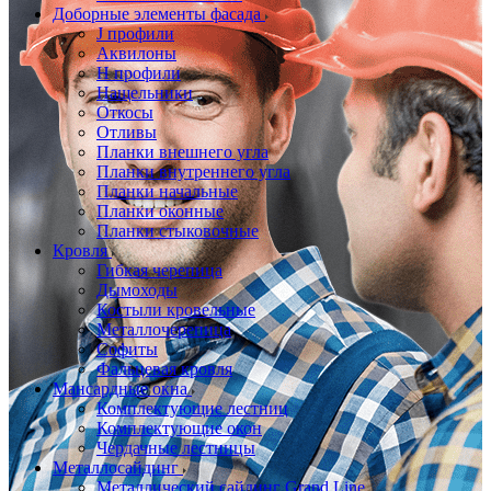
Доборные элементы фасада
J профили
Аквилоны
Н профили
Нащельники
Откосы
Отливы
Планки внешнего угла
Планки внутреннего угла
Планки начальные
Планки оконные
Планки стыковочные
Кровля
Гибкая черепица
Дымоходы
Костыли кровельные
Металлочерепица
Софиты
Фальцевая кровля
Мансардные окна
Комплектующие лестниц
Комплектующие окон
Чердачные лестницы
Металлосайдинг
Металлический сайдинг Grand Line