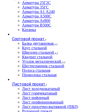
Арматура 25Г2С
Арматура 35ГС
Арматура А1 А240
Арматура А500С
Арматура Ат800
Арматура В500С
Катанка
Сортовой прокат
Балка двутавровая
Круг стальной
Швеллер стальной
Квадрат стальной
Уголок металлический
Шестигранник стальной
Полоса стальная
Проволока стальная
Листовой прокат
Лист холоднокатаный
Лист горячекатаный
Лист рифленый
Лист перфорированный
Лист просечно-вытяжной (ПВЛ)
Рулонный прокат