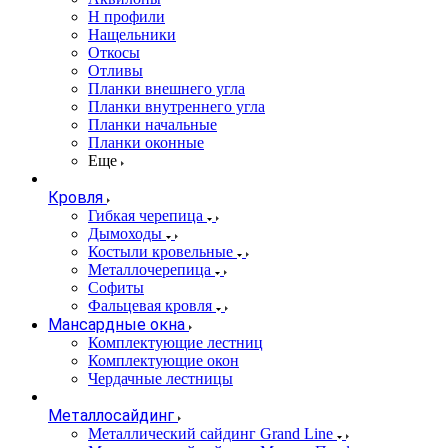
Н профили
Нащельники
Откосы
Отливы
Планки внешнего угла
Планки внутреннего угла
Планки начальные
Планки оконные
Еще
Кровля
Гибкая черепица
Дымоходы
Костыли кровельные
Металлочерепица
Софиты
Фальцевая кровля
Мансардные окна
Комплектующие лестниц
Комплектующие окон
Чердачные лестницы
Металлосайдинг
Металлический сайдинг Grand Line