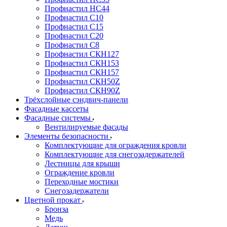
Профнастил НС44
Профнастил С10
Профнастил С15
Профнастил С20
Профнастил С8
Профнастил СКН127
Профнастил СКН153
Профнастил СКН157
Профнастил СКН50Z
Профнастил СКН90Z
Трёхслойные сэндвич-панели
Фасадные кассеты
Фасадные системы
Вентилируемые фасады
Элементы безопасности
Комплектующие для ограждения кровли
Комплектующие для снегозадержателей
Лестницы для крыши
Ограждение кровли
Переходные мостики
Снегозадержатели
Цветной прокат
Бронза
Медь