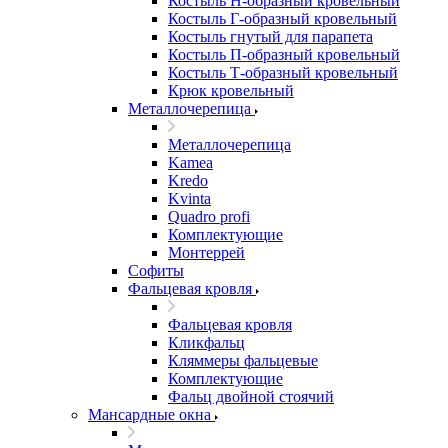
Костыль H-образный кровельный
Костыль Г-образный кровельный
Костыль гнутый для парапета
Костыль П-образный кровельный
Костыль Т-образный кровельный
Крюк кровельный
Металлочерепица
Металлочерепица
Kamea
Kredo
Kvinta
Quadro profi
Комплектующие
Монтеррей
Софиты
Фальцевая кровля
Фальцевая кровля
Кликфальц
Кляммеры фальцевые
Комплектующие
Фальц двойной стоячий
Мансардные окна