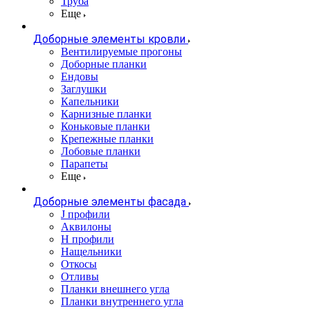
Труба
Еще
Доборные элементы кровли
Вентилируемые прогоны
Доборные планки
Ендовы
Заглушки
Капельники
Карнизные планки
Коньковые планки
Крепежные планки
Лобовые планки
Парапеты
Еще
Доборные элементы фасада
J профили
Аквилоны
Н профили
Нащельники
Откосы
Отливы
Планки внешнего угла
Планки внутреннего угла