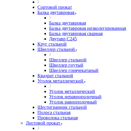
Сортовой прокат
Балка двутавровая
Балка двутавровая
Балка двутавровая низколегированная
Балка двутавровая сварная
Двутавр С245
Круг стальной
Швеллер стальной
Швеллер стальной
Швеллер гнутый
Швеллер горячекатаный
Квадрат стальной
Уголок металлический
Уголок металлический
Уголок неравнополочный
Уголок равнополочный
Шестигранник стальной
Полоса стальная
Проволока стальная
Листовой прокат