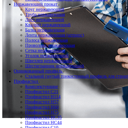
Нержавеющий прокат
Круг нержавеющий
Труба нержавеющая
Лист нержавеющий
Квадрат нержавеющий
Балка нержавеющая
Лента нержавеющая (штрипс)
Полоса нержавеющая
Проволока нержавеющая
Сетка нержавеющая
Уголок нержавеющий
Швеллер нержавеющий
Шестигранник нержавеющий
Оцинкованный профиль
Стальной гнутый тонкостенный профиль для строи
Профнастил
Комплектующие
Профнастил C21
Профнастил Н114
Профнастил Н57
Профнастил Н60
Профнастил Н75
Профнастил НС35
Профнастил НС44
Профнастил С10