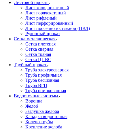
Листовой прокат
Лист холоднокатаный
Лист горячекатаный
Лист рифленый
Лист перфорированный
Лист просечно-вытяжной (ПВЛ)
Рулонный прокат
Сетка металлическая
Сетка плетеная
Сетка сварная
Сетка тканая
Сетка ЦПВС
Трубный прокат
Труба электросварная
Труба профильная
Труба бесшовная
Труба ВГП
Труба оцинкованная
Водосточные системы
Воронка
Желоб
Заглушка желоба
Канадка водосточная
Колено трубы
Крепление желоба