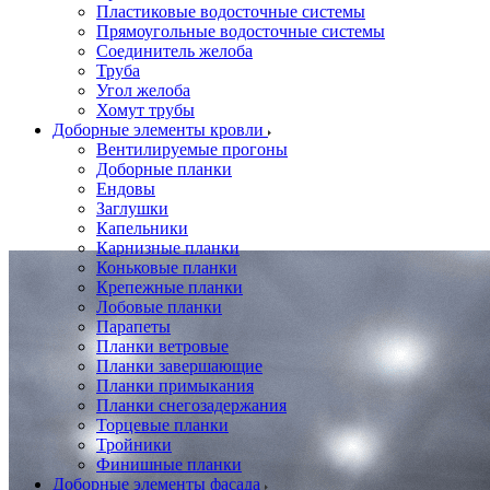
Пластиковые водосточные системы
Прямоугольные водосточные системы
Соединитель желоба
Труба
Угол желоба
Хомут трубы
Доборные элементы кровли
Вентилируемые прогоны
Доборные планки
Ендовы
Заглушки
Капельники
Карнизные планки
Коньковые планки
Крепежные планки
Лобовые планки
Парапеты
Планки ветровые
Планки завершающие
Планки примыкания
Планки снегозадержания
Торцевые планки
Тройники
Финишные планки
Доборные элементы фасада