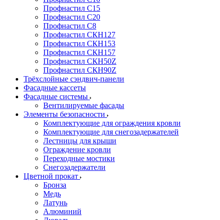
Профнастил С15
Профнастил С20
Профнастил С8
Профнастил СКН127
Профнастил СКН153
Профнастил СКН157
Профнастил СКН50Z
Профнастил СКН90Z
Трёхслойные сэндвич-панели
Фасадные кассеты
Фасадные системы
Вентилируемые фасады
Элементы безопасности
Комплектующие для ограждения кровли
Комплектующие для снегозадержателей
Лестницы для крыши
Ограждение кровли
Переходные мостики
Снегозадержатели
Цветной прокат
Бронза
Медь
Латунь
Алюминий