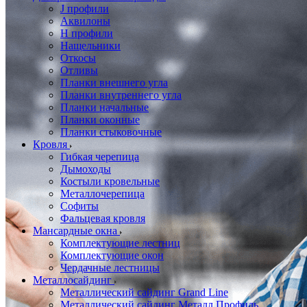
J профили
Аквилоны
Н профили
Нащельники
Откосы
Отливы
Планки внешнего угла
Планки внутреннего угла
Планки начальные
Планки оконные
Планки стыковочные
Кровля
Гибкая черепица
Дымоходы
Костыли кровельные
Металлочерепица
Софиты
Фальцевая кровля
Мансардные окна
Комплектующие лестниц
Комплектующие окон
Чердачные лестницы
Металлосайдинг
Металлический сайдинг Grand Line
Металлический сайдинг Металл Профиль