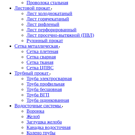
Проволока стальная
Листовой прокат
Лист холоднокатаный
Лист горячекатаный
Лист рифленый
Лист перфорированный
Лист просечно-вытяжной (ПВЛ)
Рулонный прокат
Сетка металлическая
Сетка плетеная
Сетка сварная
Сетка тканая
Сетка ЦПВС
Трубный прокат
Труба электросварная
Труба профильная
Труба бесшовная
Труба ВГП
Труба оцинкованная
Водосточные системы
Воронка
Желоб
Заглушка желоба
Канадка водосточная
Колено трубы