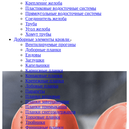
Крепление желоба
Пластиковые водосточные системы
Прямоугольные водосточные системы
Соединитель желоба
Труба
Угол желоба
Хомут трубы
Доборные элементы кровли
Вентилируемые прогоны
Доборные планки
Ендовы
Заглушки
Капельники
Карнизные планки
Коньковые планки
Крепежные планки
Лобовые планки
Парапеты
Планки ветровые
Планки завершающие
Планки примыкания
Планки снегозадержания
Торцевые планки
Тройники
Финишные планки