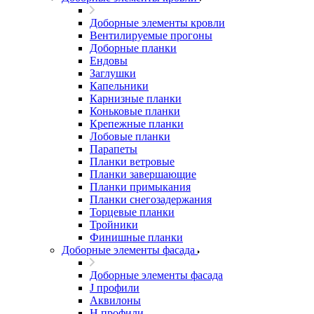
Доборные элементы кровли
Вентилируемые прогоны
Доборные планки
Ендовы
Заглушки
Капельники
Карнизные планки
Коньковые планки
Крепежные планки
Лобовые планки
Парапеты
Планки ветровые
Планки завершающие
Планки примыкания
Планки снегозадержания
Торцевые планки
Тройники
Финишные планки
Доборные элементы фасада
Доборные элементы фасада
J профили
Аквилоны
Н профили