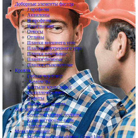
Доборные элементы фасада
J профили
Аквилоны
Н профили
Нащельники
Откосы
Отливы
Планки внешнего угла
Планки внутреннего угла
Планки начальные
Планки оконные
Планки стыковочные
Кровля
Гибкая черепица
Дымоходы
Костыли кровельные
Металлочерепица
Софиты
Фальцевая кровля
Мансардные окна
Комплектующие лестниц
Комплектующие окон
Чердачные лестницы
Металлосайдинг
Металлический сайдинг Grand Line