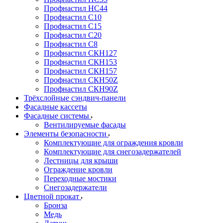
Профнастил НС44
Профнастил С10
Профнастил С15
Профнастил С20
Профнастил С8
Профнастил СКН127
Профнастил СКН153
Профнастил СКН157
Профнастил СКН50Z
Профнастил СКН90Z
Трёхслойные сэндвич-панели
Фасадные кассеты
Фасадные системы
Вентилируемые фасады
Элементы безопасности
Комплектующие для ограждения кровли
Комплектующие для снегозадержателей
Лестницы для крыши
Ограждение кровли
Переходные мостики
Снегозадержатели
Цветной прокат
Бронза
Медь