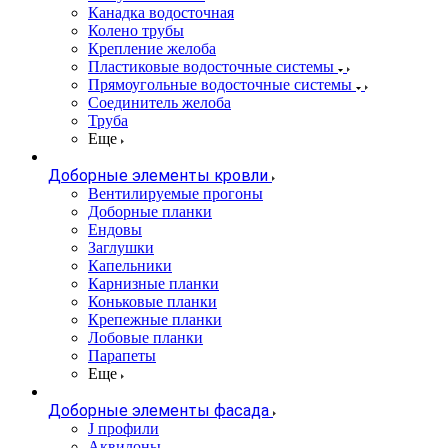
Канадка водосточная
Колено трубы
Крепление желоба
Пластиковые водосточные системы
Прямоугольные водосточные системы
Соединитель желоба
Труба
Еще
Доборные элементы кровли
Вентилируемые прогоны
Доборные планки
Ендовы
Заглушки
Капельники
Карнизные планки
Коньковые планки
Крепежные планки
Лобовые планки
Парапеты
Еще
Доборные элементы фасада
J профили
Аквилоны