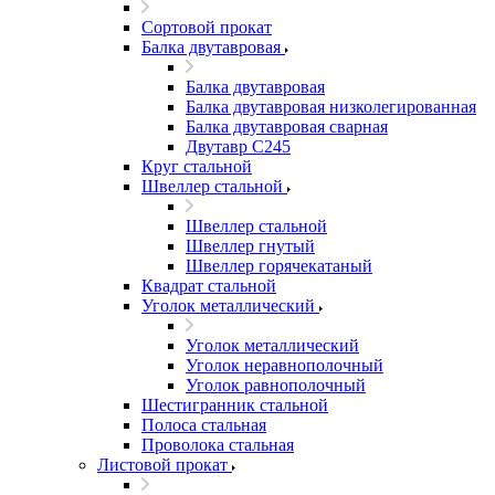
Сортовой прокат
Балка двутавровая
Балка двутавровая
Балка двутавровая низколегированная
Балка двутавровая сварная
Двутавр С245
Круг стальной
Швеллер стальной
Швеллер стальной
Швеллер гнутый
Швеллер горячекатаный
Квадрат стальной
Уголок металлический
Уголок металлический
Уголок неравнополочный
Уголок равнополочный
Шестигранник стальной
Полоса стальная
Проволока стальная
Листовой прокат