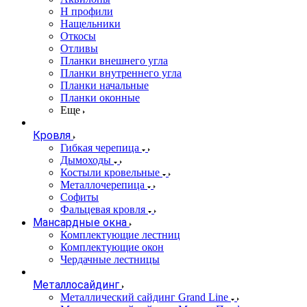
Н профили
Нащельники
Откосы
Отливы
Планки внешнего угла
Планки внутреннего угла
Планки начальные
Планки оконные
Еще
Кровля
Гибкая черепица
Дымоходы
Костыли кровельные
Металлочерепица
Софиты
Фальцевая кровля
Мансардные окна
Комплектующие лестниц
Комплектующие окон
Чердачные лестницы
Металлосайдинг
Металлический сайдинг Grand Line