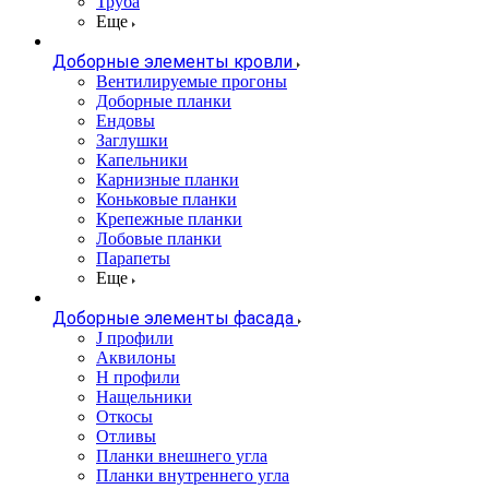
Труба
Еще
Доборные элементы кровли
Вентилируемые прогоны
Доборные планки
Ендовы
Заглушки
Капельники
Карнизные планки
Коньковые планки
Крепежные планки
Лобовые планки
Парапеты
Еще
Доборные элементы фасада
J профили
Аквилоны
Н профили
Нащельники
Откосы
Отливы
Планки внешнего угла
Планки внутреннего угла