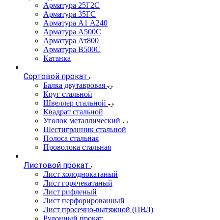
Арматура 25Г2С
Арматура 35ГС
Арматура А1 А240
Арматура А500С
Арматура Ат800
Арматура В500С
Катанка
Сортовой прокат
Балка двутавровая
Круг стальной
Швеллер стальной
Квадрат стальной
Уголок металлический
Шестигранник стальной
Полоса стальная
Проволока стальная
Листовой прокат
Лист холоднокатаный
Лист горячекатаный
Лист рифленый
Лист перфорированный
Лист просечно-вытяжной (ПВЛ)
Рулонный прокат