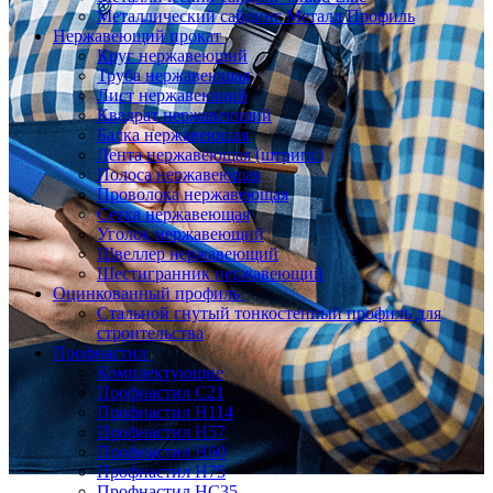
Металлический сайдинг Металл Профиль
Нержавеющий прокат
Круг нержавеющий
Труба нержавеющая
Лист нержавеющий
Квадрат нержавеющий
Балка нержавеющая
Лента нержавеющая (штрипс)
Полоса нержавеющая
Проволока нержавеющая
Сетка нержавеющая
Уголок нержавеющий
Швеллер нержавеющий
Шестигранник нержавеющий
Оцинкованный профиль
Стальной гнутый тонкостенный профиль для
строительства
Профнастил
Комплектующие
Профнастил C21
Профнастил Н114
Профнастил Н57
Профнастил Н60
Профнастил Н75
Профнастил НС35