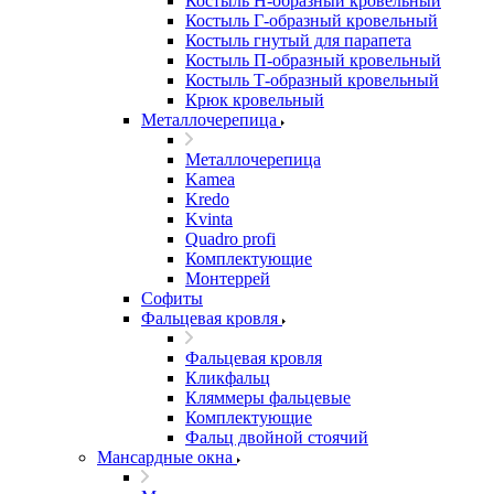
Костыль H-образный кровельный
Костыль Г-образный кровельный
Костыль гнутый для парапета
Костыль П-образный кровельный
Костыль Т-образный кровельный
Крюк кровельный
Металлочерепица
Металлочерепица
Kamea
Kredo
Kvinta
Quadro profi
Комплектующие
Монтеррей
Софиты
Фальцевая кровля
Фальцевая кровля
Кликфальц
Кляммеры фальцевые
Комплектующие
Фальц двойной стоячий
Мансардные окна