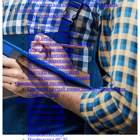
Металлический сайдинг Металл Профиль
Нержавеющий прокат
Круг нержавеющий
Труба нержавеющая
Лист нержавеющий
Квадрат нержавеющий
Балка нержавеющая
Лента нержавеющая (штрипс)
Полоса нержавеющая
Проволока нержавеющая
Сетка нержавеющая
Уголок нержавеющий
Швеллер нержавеющий
Шестигранник нержавеющий
Оцинкованный профиль
Стальной гнутый тонкостенный профиль для
строительства
Профнастил
Комплектующие
Профнастил C21
Профнастил Н114
Профнастил Н57
Профнастил Н60
Профнастил Н75
Профнастил НС35