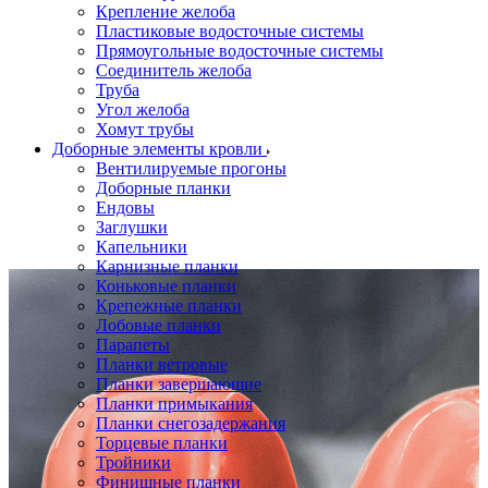
Крепление желоба
Пластиковые водосточные системы
Прямоугольные водосточные системы
Соединитель желоба
Труба
Угол желоба
Хомут трубы
Доборные элементы кровли
Вентилируемые прогоны
Доборные планки
Ендовы
Заглушки
Капельники
Карнизные планки
Коньковые планки
Крепежные планки
Лобовые планки
Парапеты
Планки ветровые
Планки завершающие
Планки примыкания
Планки снегозадержания
Торцевые планки
Тройники
Финишные планки