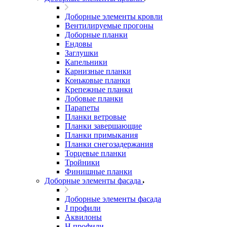
Доборные элементы кровли
Вентилируемые прогоны
Доборные планки
Ендовы
Заглушки
Капельники
Карнизные планки
Коньковые планки
Крепежные планки
Лобовые планки
Парапеты
Планки ветровые
Планки завершающие
Планки примыкания
Планки снегозадержания
Торцевые планки
Тройники
Финишные планки
Доборные элементы фасада
Доборные элементы фасада
J профили
Аквилоны
Н профили