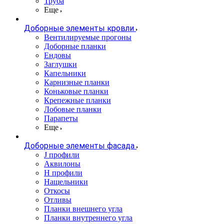
Труба
Еще
Доборные элементы кровли
Вентилируемые прогоны
Доборные планки
Ендовы
Заглушки
Капельники
Карнизные планки
Коньковые планки
Крепежные планки
Лобовые планки
Парапеты
Еще
Доборные элементы фасада
J профили
Аквилоны
Н профили
Нащельники
Откосы
Отливы
Планки внешнего угла
Планки внутреннего угла