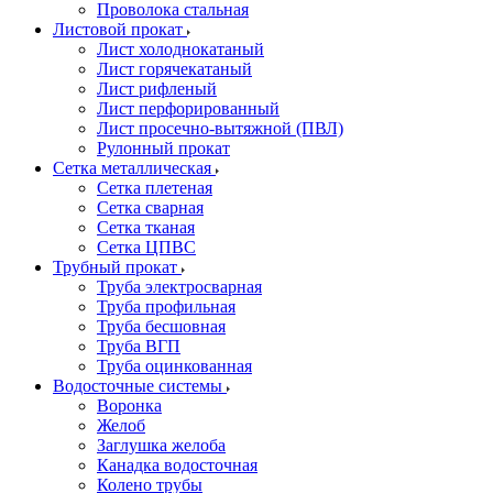
Проволока стальная
Листовой прокат
Лист холоднокатаный
Лист горячекатаный
Лист рифленый
Лист перфорированный
Лист просечно-вытяжной (ПВЛ)
Рулонный прокат
Сетка металлическая
Сетка плетеная
Сетка сварная
Сетка тканая
Сетка ЦПВС
Трубный прокат
Труба электросварная
Труба профильная
Труба бесшовная
Труба ВГП
Труба оцинкованная
Водосточные системы
Воронка
Желоб
Заглушка желоба
Канадка водосточная
Колено трубы