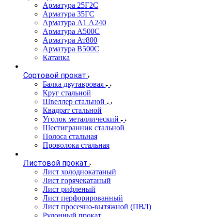
Арматура 25Г2С
Арматура 35ГС
Арматура А1 А240
Арматура А500С
Арматура Ат800
Арматура В500С
Катанка
Сортовой прокат
Балка двутавровая
Круг стальной
Швеллер стальной
Квадрат стальной
Уголок металлический
Шестигранник стальной
Полоса стальная
Проволока стальная
Листовой прокат
Лист холоднокатаный
Лист горячекатаный
Лист рифленый
Лист перфорированный
Лист просечно-вытяжной (ПВЛ)
Рулонный прокат