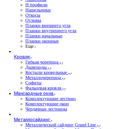
Н профили
Нащельники
Откосы
Отливы
Планки внешнего угла
Планки внутреннего угла
Планки начальные
Планки оконные
Еще
Кровля
Гибкая черепица
Дымоходы
Костыли кровельные
Металлочерепица
Софиты
Фальцевая кровля
Мансардные окна
Комплектующие лестниц
Комплектующие окон
Чердачные лестницы
Металлосайдинг
Металлический сайдинг Grand Line