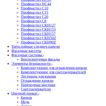
Профнастил НС44
Профнастил С10
Профнастил С15
Профнастил С20
Профнастил С8
Профнастил СКН127
Профнастил СКН153
Профнастил СКН157
Профнастил СКН50Z
Профнастил СКН90Z
Трёхслойные сэндвич-панели
Фасадные кассеты
Фасадные системы
Вентилируемые фасады
Элементы безопасности
Комплектующие для ограждения кровли
Комплектующие для снегозадержателей
Лестницы для крыши
Ограждение кровли
Переходные мостики
Снегозадержатели
Цветной прокат
Бронза
Медь