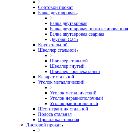
Сортовой прокат
Балка двутавровая
Балка двутавровая
Балка двутавровая низколегированная
Балка двутавровая сварная
Двутавр С245
Круг стальной
Швеллер стальной
Швеллер стальной
Швеллер гнутый
Швеллер горячекатаный
Квадрат стальной
Уголок металлический
Уголок металлический
Уголок неравнополочный
Уголок равнополочный
Шестигранник стальной
Полоса стальная
Проволока стальная
Листовой прокат