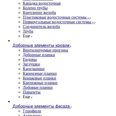
Канадка водосточная
Колено трубы
Крепление желоба
Пластиковые водосточные системы
Прямоугольные водосточные системы
Соединитель желоба
Труба
Еще
Доборные элементы кровли
Вентилируемые прогоны
Доборные планки
Ендовы
Заглушки
Капельники
Карнизные планки
Коньковые планки
Крепежные планки
Лобовые планки
Парапеты
Еще
Доборные элементы фасада
J профили
Аквилоны