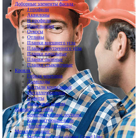
Доборные элементы фасада
J профили
Аквилоны
Н профили
Нащельники
Откосы
Отливы
Планки внешнего угла
Планки внутреннего угла
Планки начальные
Планки оконные
Планки стыковочные
Кровля
Гибкая черепица
Дымоходы
Костыли кровельные
Металлочерепица
Софиты
Фальцевая кровля
Мансардные окна
Комплектующие лестниц
Комплектующие окон
Чердачные лестницы
Металлосайдинг
Металлический сайдинг Grand Line