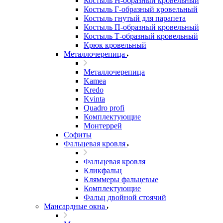
Костыль H-образный кровельный
Костыль Г-образный кровельный
Костыль гнутый для парапета
Костыль П-образный кровельный
Костыль Т-образный кровельный
Крюк кровельный
Металлочерепица
Металлочерепица
Kamea
Kredo
Kvinta
Quadro profi
Комплектующие
Монтеррей
Софиты
Фальцевая кровля
Фальцевая кровля
Кликфальц
Кляммеры фальцевые
Комплектующие
Фальц двойной стоячий
Мансардные окна